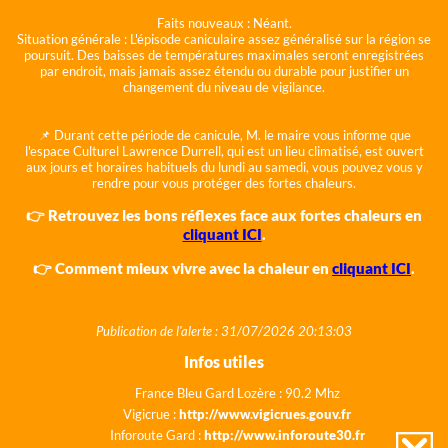
Faits nouveaux :
Néant.
Situation générale :
L'épisode caniculaire assez généralisé sur la région se
poursuit. Des baisses de températures maximales seront enregistrées
par endroit, mais jamais assez étendu ou durable pour justifier un
changement du niveau de vigilance.
📌 Durant cette période de canicule, M. le maire vous informe que
l'espace Culturel Lawrence Durrell, qui est un lieu climatisé, est ouvert
aux jours et horaires habituels du lundi au samedi, vous pouvez vous y
rendre pour vous protéger des fortes chaleurs.
👉 Retrouvez les bons réflexes face aux fortes chaleurs en
cliquant ICI
.
👉 Comment mieux vivre avec la chaleur en
cliquant ICI
.
Publication de l'alerte : 31/07/2026 20:13:03
Infos utiles
France Bleu Gard Lozère : 90.2 Mhz
Vigicrue :
http://www.vigicrues.gouv.fr
Inforoute Gard :
http://www.inforoute30.fr