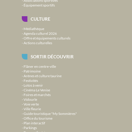
Associations sportives
Équipement sportifs
CULTURE
Médiathèque
Agenda culturel 2026
Offre et équipements culturels
Actions culturelles
SORTIR DÉCOUVRIR
Flâner en centre-ville
Patrimoine
Arènes et culture taurine
Festivités
Lotos à venir
Cinéma Le Venise
Foires et marchés
Vidourle
Voie verte
Ville fleurie
Guide touristique "My Sommières"
Office du tourisme
Plan interactif
Parkings