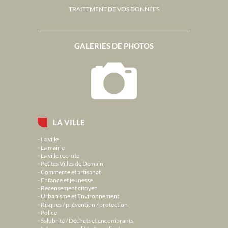
TRAITEMENT DE VOS DONNÉES
GALERIES DE PHOTOS
LA VILLE
La ville
La mairie
La ville recrute
Petites Villes de Demain
Commerce et artisanat
Enfance et jeunesse
Recensement citoyen
Urbanisme et Environnement
Risques / prévention / protection
Police
Salubrité / Déchets et encombrants