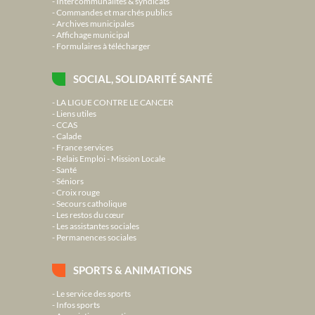
Intercommunalités & syndicats
Commandes et marchés publics
Archives municipales
Affichage municipal
Formulaires à télécharger
SOCIAL, SOLIDARITÉ SANTÉ
LA LIGUE CONTRE LE CANCER
Liens utiles
CCAS
Calade
France services
Relais Emploi - Mission Locale
Santé
Séniors
Croix rouge
Secours catholique
Les restos du cœur
Les assistantes sociales
Permanences sociales
SPORTS & ANIMATIONS
Le service des sports
Infos sports