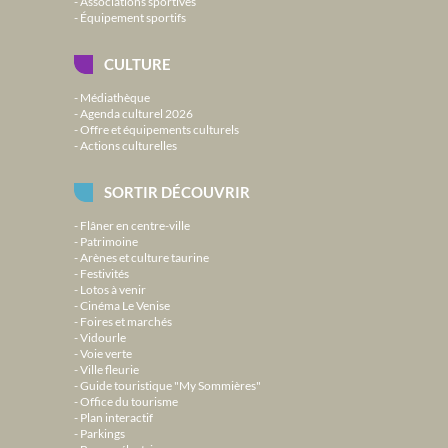
Associations sportives
Équipement sportifs
CULTURE
Médiathèque
Agenda culturel 2026
Offre et équipements culturels
Actions culturelles
SORTIR DÉCOUVRIR
Flâner en centre-ville
Patrimoine
Arènes et culture taurine
Festivités
Lotos à venir
Cinéma Le Venise
Foires et marchés
Vidourle
Voie verte
Ville fleurie
Guide touristique "My Sommières"
Office du tourisme
Plan interactif
Parkings