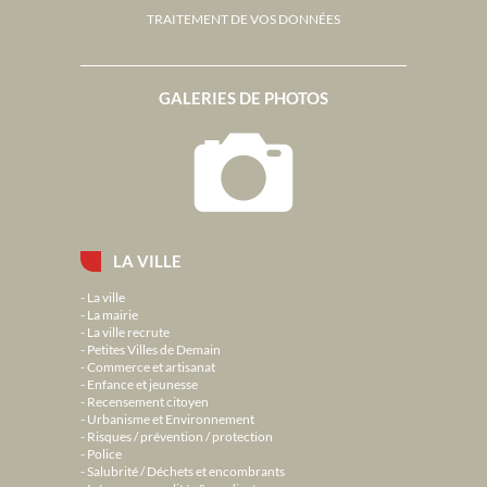
TRAITEMENT DE VOS DONNÉES
GALERIES DE PHOTOS
LA VILLE
La ville
La mairie
La ville recrute
Petites Villes de Demain
Commerce et artisanat
Enfance et jeunesse
Recensement citoyen
Urbanisme et Environnement
Risques / prévention / protection
Police
Salubrité / Déchets et encombrants