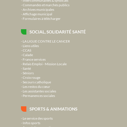
Intercommunalités & syndicats
Commandes et marchés publics
Archives municipales
Affichage municipal
Formulaires à télécharger
SOCIAL, SOLIDARITÉ SANTÉ
LA LIGUE CONTRE LE CANCER
Liens utiles
CCAS
Calade
France services
Relais Emploi - Mission Locale
Santé
Séniors
Croix rouge
Secours catholique
Les restos du cœur
Les assistantes sociales
Permanences sociales
SPORTS & ANIMATIONS
Le service des sports
Infos sports