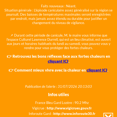
Faits nouveaux :
Néant.
Situation générale :
L'épisode caniculaire assez généralisé sur la région se
poursuit. Des baisses de températures maximales seront enregistrées
par endroit, mais jamais assez étendu ou durable pour justifier un
changement du niveau de vigilance.
📌 Durant cette période de canicule, M. le maire vous informe que
l'espace Culturel Lawrence Durrell, qui est un lieu climatisé, est ouvert
aux jours et horaires habituels du lundi au samedi, vous pouvez vous y
rendre pour vous protéger des fortes chaleurs.
👉 Retrouvez les bons réflexes face aux fortes chaleurs en
cliquant ICI
.
👉 Comment mieux vivre avec la chaleur en
cliquant ICI
.
Publication de l'alerte : 31/07/2026 20:13:03
Infos utiles
France Bleu Gard Lozère : 90.2 Mhz
Vigicrue :
http://www.vigicrues.gouv.fr
Inforoute Gard :
http://www.inforoute30.fr