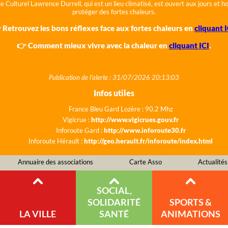
e Culturel Lawrence Durrell, qui est un lieu climatisé, est ouvert aux jours et 
protéger des fortes chaleurs.
 Retrouvez les bons réflexes face aux fortes chaleurs en
cliquant I
👉 Comment mieux vivre avec la chaleur en
cliquant ICI
.
Publication de l'alerte : 31/07/2026 20:13:03
Infos utiles
France Bleu Gard Lozère : 90.2 Mhz
Vigicrue :
http://www.vigicrues.gouv.fr
Inforoute Gard :
http://www.inforoute30.fr
Inforoute Hérault :
http://geo.herault.fr/inforoute/index.html
Annuaire des associations
Carte Asso
Actualités
SOCIAL,
SOLIDARITÉ
SPORTS &
LA VILLE
SANTÉ
ANIMATIONS