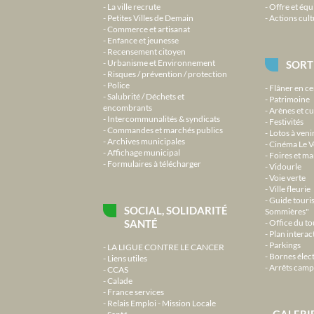
La ville recrute
Offre et équ
Petites Villes de Demain
Actions cult
Commerce et artisanat
Enfance et jeunesse
Recensement citoyen
Urbanisme et Environnement
SORT
Risques / prévention / protection
Police
Flâner en ce
Salubrité / Déchets et
Patrimoine
encombrants
Arènes et cu
Intercommunalités & syndicats
Festivités
Commandes et marchés publics
Lotos à veni
Archives municipales
Cinéma Le V
Affichage municipal
Foires et m
Formulaires à télécharger
Vidourle
Voie verte
Ville fleurie
Guide touri
SOCIAL, SOLIDARITÉ
Sommières"
SANTÉ
Office du t
Plan interact
Parkings
LA LIGUE CONTRE LE CANCER
Bornes élec
Liens utiles
Arrêts camp
CCAS
Calade
France services
Relais Emploi - Mission Locale
GALERI
Santé