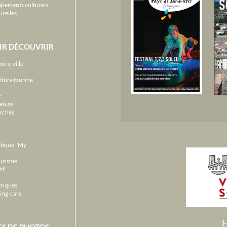
ipements culturels
urelles
IR DÉCOUVRIR
ntre-ville
lture taurine
r
enise
archés
stique "My
ourisme
if
triques
ing-cars
H
ES DE PHOTOS