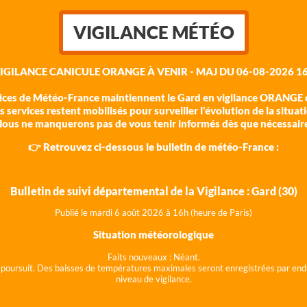
VIGILANCE MÉTÉO
VIGILANCE CANICULE ORANGE À VENIR - MAJ DU 06-08-2026 16
vices de Météo-France maintiennent le Gard en vigilance ORANGE c
 services restent mobilisés pour surveiller l'évolution de la situat
ous ne manquerons pas de vous tenir informés dès que nécessair
👉 Retrouvez ci-dessous le bulletin de météo-France :
Bulletin de suivi départemental de la Vigilance : Gard (30)
Publié le mardi 6 août 202
6 à 16h (heure de Paris)
Situation météorologique
Faits nouveaux :
Néant.
 se poursuit. Des baisses de températures maximales seront enregistrées par end
niveau de vigilance.