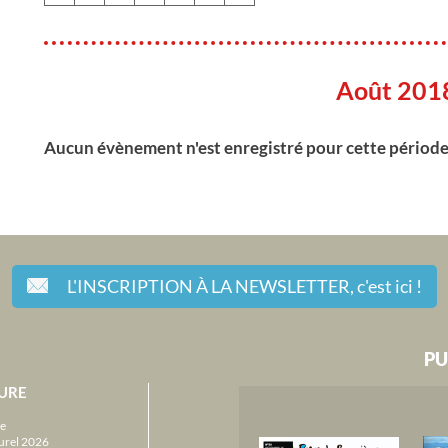
Août 201
Aucun évènement n'est enregistré pour cette périod
L'INSCRIPTION À LA NEWSLETTER,
c'est ici !
PU
URE
e
urel 2026