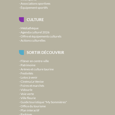
Associations sportives
Équipement sportifs
CULTURE
Médiathèque
Agenda culturel 2026
Offre et équipements culturels
Actions culturelles
SORTIR DÉCOUVRIR
Flâner en centre-ville
Patrimoine
Arènes et culture taurine
Festivités
Lotos à venir
Cinéma Le Venise
Foires et marchés
Vidourle
Voie verte
Ville fleurie
Guide touristique "My Sommières"
Office du tourisme
Plan interactif
Parkings