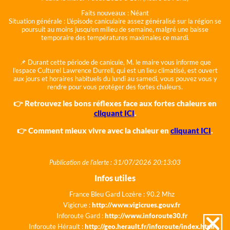
Faits nouveaux :
Néant
Situation générale :
L'épisode caniculaire assez généralisé sur la région se
poursuit au moins jusqu'en milieu de semaine, malgré une baisse
temporaire des températures maximales ce mardi.
📌 Durant cette période de canicule, M. le maire vous informe que
l'espace Culturel Lawrence Durrell, qui est un lieu climatisé, est ouvert
aux jours et horaires habituels du lundi au samedi, vous pouvez vous y
rendre pour vous protéger des fortes chaleurs.
👉 Retrouvez les bons réflexes face aux fortes chaleurs en
cliquant ICI
.
👉 Comment mieux vivre avec la chaleur en
cliquant ICI
.
Publication de l'alerte : 31/07/2026 20:13:03
Infos utiles
France Bleu Gard Lozère : 90.2 Mhz
Vigicrue :
http://www.vigicrues.gouv.fr
Inforoute Gard :
http://www.inforoute30.fr
Inforoute Hérault :
http://geo.herault.fr/inforoute/index.html