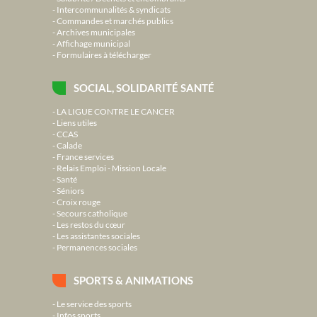
Intercommunalités & syndicats
Commandes et marchés publics
Archives municipales
Affichage municipal
Formulaires à télécharger
SOCIAL, SOLIDARITÉ SANTÉ
LA LIGUE CONTRE LE CANCER
Liens utiles
CCAS
Calade
France services
Relais Emploi - Mission Locale
Santé
Séniors
Croix rouge
Secours catholique
Les restos du cœur
Les assistantes sociales
Permanences sociales
SPORTS & ANIMATIONS
Le service des sports
Infos sports