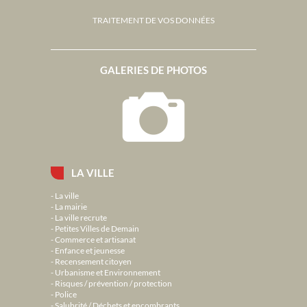
TRAITEMENT DE VOS DONNÉES
GALERIES DE PHOTOS
LA VILLE
La ville
La mairie
La ville recrute
Petites Villes de Demain
Commerce et artisanat
Enfance et jeunesse
Recensement citoyen
Urbanisme et Environnement
Risques / prévention / protection
Police
Salubrité / Déchets et encombrants