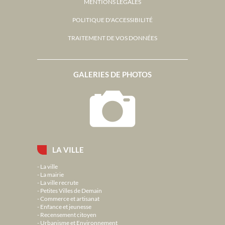
MENTIONS LÉGALES
POLITIQUE D'ACCESSIBILITÉ
TRAITEMENT DE VOS DONNÉES
GALERIES DE PHOTOS
LA VILLE
La ville
La mairie
La ville recrute
Petites Villes de Demain
Commerce et artisanat
Enfance et jeunesse
Recensement citoyen
Urbanisme et Environnement