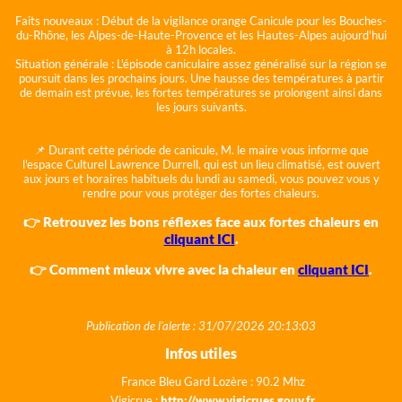
Faits nouveaux :
Début de la vigilance orange Canicule pour les Bouches-
du-Rhône, les Alpes-de-Haute-Provence et les Hautes-Alpes aujourd'hui
à 12h locales.
Situation générale :
L'épisode caniculaire assez généralisé sur la région se
poursuit dans les prochains jours. Une hausse des températures à partir
de demain est prévue, les fortes températures se prolongent ainsi dans
les jours suivants.
📌 Durant cette période de canicule, M. le maire vous informe que
l'espace Culturel Lawrence Durrell, qui est un lieu climatisé, est ouvert
aux jours et horaires habituels du lundi au samedi, vous pouvez vous y
rendre pour vous protéger des fortes chaleurs.
👉 Retrouvez les bons réflexes face aux fortes chaleurs en
cliquant ICI
.
👉 Comment mieux vivre avec la chaleur en
cliquant ICI
.
Publication de l'alerte : 31/07/2026 20:13:03
Infos utiles
France Bleu Gard Lozère : 90.2 Mhz
Vigicrue :
http://www.vigicrues.gouv.fr