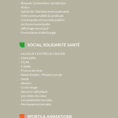
Risques / prévention / protection
Police
Salubrité / Déchets et encombrants
Intercommunalités & syndicats
Commandes et marchés publics
Archives municipales
Affichage municipal
Formulaires à télécharger
SOCIAL, SOLIDARITÉ SANTÉ
LA LIGUE CONTRE LE CANCER
Liens utiles
CCAS
Calade
France services
Relais Emploi - Mission Locale
Santé
Séniors
Croix rouge
Secours catholique
Les restos du cœur
Les assistantes sociales
Permanences sociales
SPORTS & ANIMATIONS