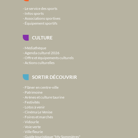
Le service des sports
Infos sports
Associations sportives
Équipement sportifs
CULTURE
Médiathèque
Agenda culturel 2026
Offre et équipements culturels
Actions culturelles
SORTIR DÉCOUVRIR
Flâner en centre-ville
Patrimoine
Arènes et culture taurine
Festivités
Lotos à venir
Cinéma Le Venise
Foires et marchés
Vidourle
Voie verte
Ville fleurie
Guide touristique "My Sommières"