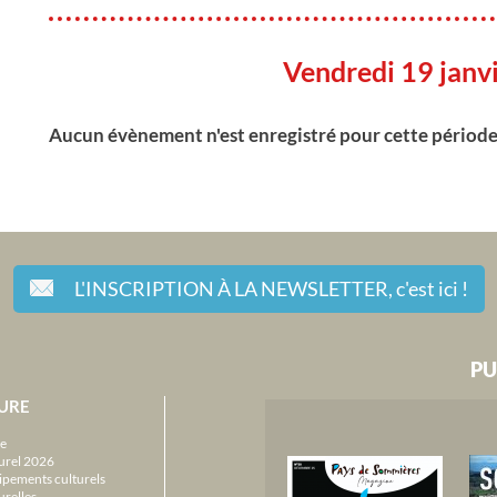
Vendredi 19 janv
Aucun évènement n'est enregistré pour cette périod
L'INSCRIPTION À LA NEWSLETTER,
c'est ici !
PU
URE
e
urel 2026
ipements culturels
urelles