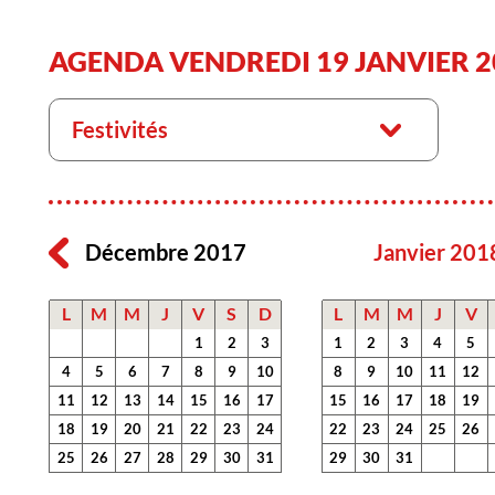
AGENDA VENDREDI 19 JANVIER 2
Festivités
Décembre 2017
Janvier 201
L
M
M
J
V
S
D
L
M
M
J
V
1
2
3
1
2
3
4
5
4
5
6
7
8
9
10
8
9
10
11
12
11
12
13
14
15
16
17
15
16
17
18
19
18
19
20
21
22
23
24
22
23
24
25
26
25
26
27
28
29
30
31
29
30
31