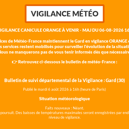
VIGILANCE MÉTÉO
VIGILANCE CANICULE ORANGE À VENIR - MAJ DU 06-08-2026 16
vices de Météo-France maintiennent le Gard en vigilance ORANGE c
 services restent mobilisés pour surveiller l'évolution de la situat
ous ne manquerons pas de vous tenir informés dès que nécessair
👉 Retrouvez ci-dessous le bulletin de météo-France :
Bulletin de suivi départemental de la Vigilance : Gard (30)
Publié le mardi 6 août 202
6 à 16h (heure de Paris)
Situation météorologique
Faits nouveaux :
Néant.
 se poursuit. Des baisses de températures maximales seront enregistrées par end
niveau de vigilance.