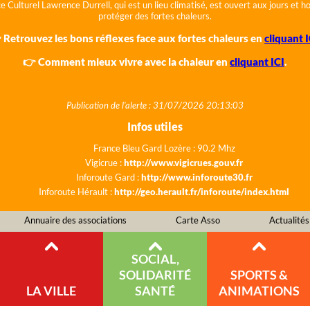
e Culturel Lawrence Durrell, qui est un lieu climatisé, est ouvert aux jours et 
protéger des fortes chaleurs.
 Retrouvez les bons réflexes face aux fortes chaleurs en
cliquant I
👉 Comment mieux vivre avec la chaleur en
cliquant ICI
.
Publication de l'alerte : 31/07/2026 20:13:03
Infos utiles
France Bleu Gard Lozère : 90.2 Mhz
Vigicrue :
http://www.vigicrues.gouv.fr
Inforoute Gard :
http://www.inforoute30.fr
Inforoute Hérault :
http://geo.herault.fr/inforoute/index.html
Annuaire des associations
Carte Asso
Actualités
SOCIAL,
SOLIDARITÉ
SPORTS &
LA VILLE
SANTÉ
ANIMATIONS