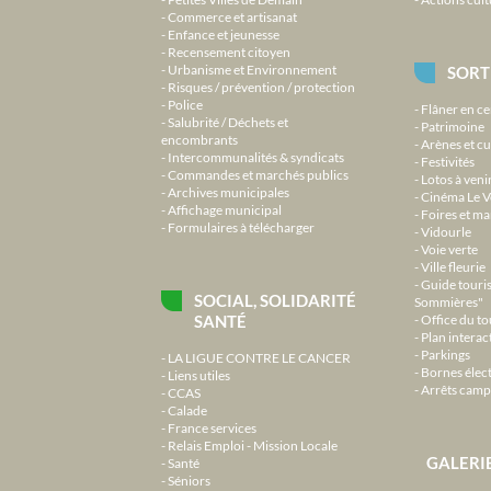
Commerce et artisanat
Enfance et jeunesse
Recensement citoyen
Urbanisme et Environnement
SORT
Risques / prévention / protection
Police
Flâner en ce
Salubrité / Déchets et
Patrimoine
encombrants
Arènes et cu
Intercommunalités & syndicats
Festivités
Commandes et marchés publics
Lotos à veni
Archives municipales
Cinéma Le V
Affichage municipal
Foires et m
Formulaires à télécharger
Vidourle
Voie verte
Ville fleurie
Guide touri
SOCIAL, SOLIDARITÉ
Sommières"
SANTÉ
Office du t
Plan interact
Parkings
LA LIGUE CONTRE LE CANCER
Bornes élec
Liens utiles
Arrêts camp
CCAS
Calade
France services
Relais Emploi - Mission Locale
GALERI
Santé
Séniors