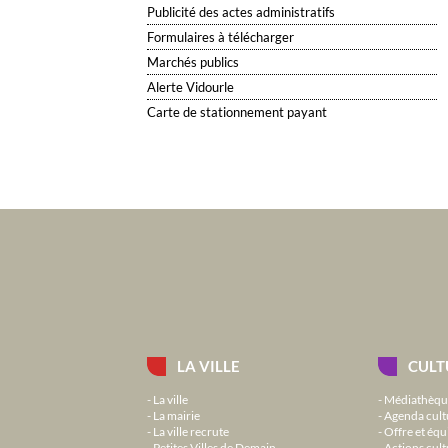
Publicité des actes administratifs
Formulaires à télécharger
Marchés publics
Alerte Vidourle
Carte de stationnement payant
LA VILLE
CULT
La ville
Médiathèqu
La mairie
Agenda cult
La ville recrute
Offre et équ
Petites Villes de Demain
Actions cult