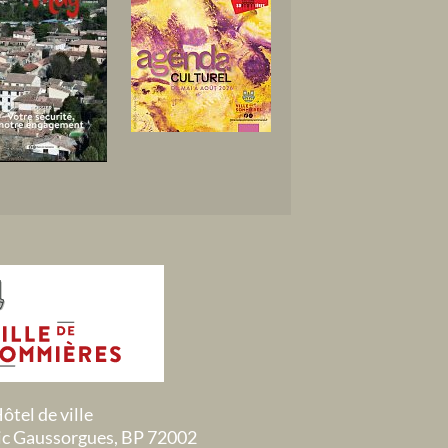
ôtel de ville
ric Gaussorgues, BP 72002