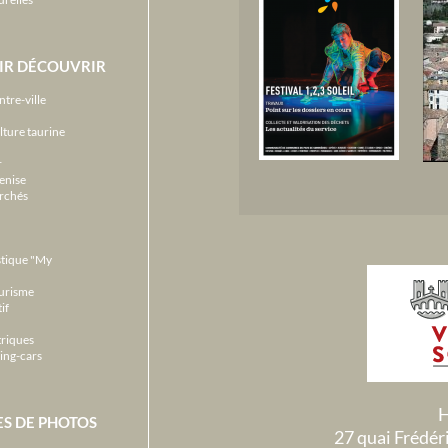
IR DÉCOUVRIR
ntre-ville
lture taurine
r
enise
archés
stique "My
ourisme
if
triques
ing-cars
H
ES DE PHOTOS
27 quai Frédé