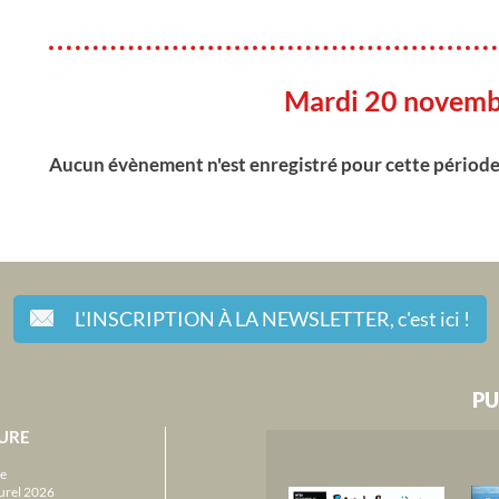
Mardi 20 novem
Aucun évènement n'est enregistré pour cette périod
L'INSCRIPTION À LA NEWSLETTER,
c'est ici !
PU
URE
e
urel 2026