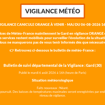
VIGILANCE MÉTÉO
VIGILANCE CANICULE ORANGE À VENIR - MAJ DU 06-08-2026 16
vices de Météo-France maintiennent le Gard en vigilance ORANGE c
 services restent mobilisés pour surveiller l'évolution de la situat
ous ne manquerons pas de vous tenir informés dès que nécessair
👉 Retrouvez ci-dessous le bulletin de météo-France :
Bulletin de suivi départemental de la Vigilance : Gard (30)
Publié le mardi 6 août 202
6 à 16h (heure de Paris)
Situation météorologique
Faits nouveaux :
Néant.
 se poursuit. Des baisses de températures maximales seront enregistrées par end
niveau de vigilance.