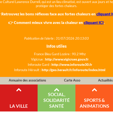
e Culturel Lawrence Durrell, qui est un lieu climatisé, est ouvert aux jours et 
protéger des fortes chaleurs.
 Retrouvez les bons réflexes face aux fortes chaleurs en
cliquant I
👉 Comment mieux vivre avec la chaleur en
cliquant ICI
.
Publication de l'alerte : 31/07/2026 20:13:03
Infos utiles
France Bleu Gard Lozère : 90.2 Mhz
Vigicrue :
http://www.vigicrues.gouv.fr
Inforoute Gard :
http://www.inforoute30.fr
Inforoute Hérault :
http://geo.herault.fr/inforoute/index.html
Annuaire des associations
Carte Asso
Actualités
SOCIAL,
SOLIDARITÉ
SPORTS &
LA VILLE
SANTÉ
ANIMATIONS