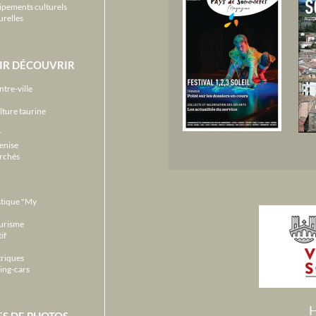
ipements culturels
urelles
IR DÉCOUVRIR
ntre-ville
lture taurine
r
enise
archés
stique "My
ourisme
if
triques
ing-cars
H
ES DE PHOTOS