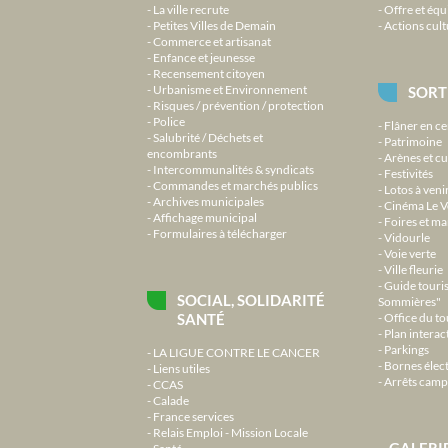
La ville recrute
Offre et équ
Petites Villes de Demain
Actions cult
Commerce et artisanat
Enfance et jeunesse
Recensement citoyen
Urbanisme et Environnement
SORT
Risques / prévention / protection
Police
Flâner en ce
Salubrité / Déchets et
Patrimoine
encombrants
Arènes et cu
Intercommunalités & syndicats
Festivités
Commandes et marchés publics
Lotos à veni
Archives municipales
Cinéma Le V
Affichage municipal
Foires et m
Formulaires à télécharger
Vidourle
Voie verte
Ville fleurie
Guide touri
SOCIAL, SOLIDARITÉ
Sommières"
SANTÉ
Office du t
Plan interact
Parkings
LA LIGUE CONTRE LE CANCER
Bornes élec
Liens utiles
Arrêts camp
CCAS
Calade
France services
Relais Emploi - Mission Locale
GALERI
Santé