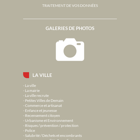
TRAITEMENT DE VOS DONNÉES
GALERIES DE PHOTOS
LA VILLE
La ville
La mairie
La ville recrute
Petites Villes de Demain
Commerce et artisanat
Enfance et jeunesse
Recensement citoyen
Urbanisme et Environnement
Risques / prévention / protection
Police
Salubrité / Déchets et encombrants