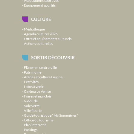
Associations sportives
Équipement sportifs
CULTURE
Médiathèque
Agenda culturel 2026
Offre et équipements culturels
Actions culturelles
SORTIR DÉCOUVRIR
Flâner en centre-ville
Patrimoine
Arènes et culture taurine
Festivités
Lotos à venir
Cinéma Le Venise
Foires et marchés
Vidourle
Voie verte
Ville fleurie
Guide touristique "My Sommières"
Office du tourisme
Plan interactif
Parkings