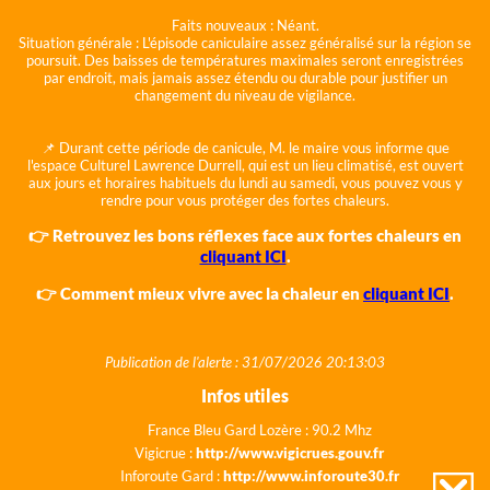
Faits nouveaux :
Néant.
Situation générale :
L'épisode caniculaire assez généralisé sur la région se
poursuit. Des baisses de températures maximales seront enregistrées
par endroit, mais jamais assez étendu ou durable pour justifier un
changement du niveau de vigilance.
📌 Durant cette période de canicule, M. le maire vous informe que
l'espace Culturel Lawrence Durrell, qui est un lieu climatisé, est ouvert
aux jours et horaires habituels du lundi au samedi, vous pouvez vous y
rendre pour vous protéger des fortes chaleurs.
👉 Retrouvez les bons réflexes face aux fortes chaleurs en
cliquant ICI
.
👉 Comment mieux vivre avec la chaleur en
cliquant ICI
.
Publication de l'alerte : 31/07/2026 20:13:03
Infos utiles
France Bleu Gard Lozère : 90.2 Mhz
Vigicrue :
http://www.vigicrues.gouv.fr
Inforoute Gard :
http://www.inforoute30.fr