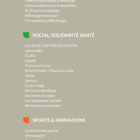
Intercommunalités & syndicats
Commandes et marchés publics
Archives municipales
Affichage municipal
Formulaires à télécharger
SOCIAL, SOLIDARITÉ SANTÉ
LA LIGUE CONTRE LE CANCER
Liens utiles
CCAS
Calade
France services
Relais Emploi - Mission Locale
Santé
Séniors
Croix rouge
Secours catholique
Les restos du cœur
Les assistantes sociales
Permanences sociales
SPORTS & ANIMATIONS
Le service des sports
Infos sports