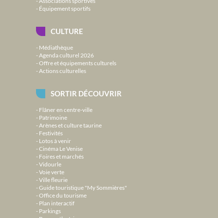
Associations sportives
Équipement sportifs
CULTURE
Médiathèque
Agenda culturel 2026
Offre et équipements culturels
Actions culturelles
SORTIR DÉCOUVRIR
Flâner en centre-ville
Patrimoine
Arènes et culture taurine
Festivités
Lotos à venir
Cinéma Le Venise
Foires et marchés
Vidourle
Voie verte
Ville fleurie
Guide touristique "My Sommières"
Office du tourisme
Plan interactif
Parkings