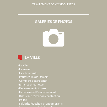
TRAITEMENT DE VOS DONNÉES
GALERIES DE PHOTOS
LA VILLE
La ville
La mairie
La ville recrute
Petites Villes de Demain
Commerce et artisanat
Enfance et jeunesse
Recensement citoyen
Urbanisme et Environnement
Risques / prévention / protection
Police
Salubrité / Déchets et encombrants