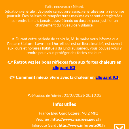
Faits nouveaux :
Néant.
Situation générale :
L'épisode caniculaire assez généralisé sur la région se
poursuit. Des baisses de températures maximales seront enregistrées
par endroit, mais jamais assez étendu ou durable pour justifier un
changement du niveau de vigilance.
📌 Durant cette période de canicule, M. le maire vous informe que
l'espace Culturel Lawrence Durrell, qui est un lieu climatisé, est ouvert
aux jours et horaires habituels du lundi au samedi, vous pouvez vous y
rendre pour vous protéger des fortes chaleurs.
👉 Retrouvez les bons réflexes face aux fortes chaleurs en
cliquant ICI
.
👉 Comment mieux vivre avec la chaleur en
cliquant ICI
.
Publication de l'alerte : 31/07/2026 20:13:03
Infos utiles
France Bleu Gard Lozère : 90.2 Mhz
Vigicrue :
http://www.vigicrues.gouv.fr
Inforoute Gard :
http://www.inforoute30.fr