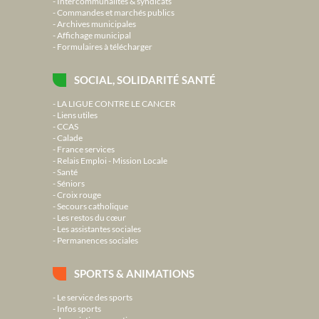
Intercommunalités & syndicats
Commandes et marchés publics
Archives municipales
Affichage municipal
Formulaires à télécharger
SOCIAL, SOLIDARITÉ SANTÉ
LA LIGUE CONTRE LE CANCER
Liens utiles
CCAS
Calade
France services
Relais Emploi - Mission Locale
Santé
Séniors
Croix rouge
Secours catholique
Les restos du cœur
Les assistantes sociales
Permanences sociales
SPORTS & ANIMATIONS
Le service des sports
Infos sports