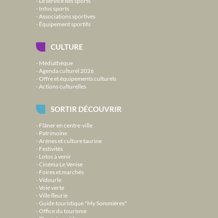
Le service des sports
Infos sports
Associations sportives
Équipement sportifs
CULTURE
Médiathèque
Agenda culturel 2026
Offre et équipements culturels
Actions culturelles
SORTIR DÉCOUVRIR
Flâner en centre-ville
Patrimoine
Arènes et culture taurine
Festivités
Lotos à venir
Cinéma Le Venise
Foires et marchés
Vidourle
Voie verte
Ville fleurie
Guide touristique "My Sommières"
Office du tourisme