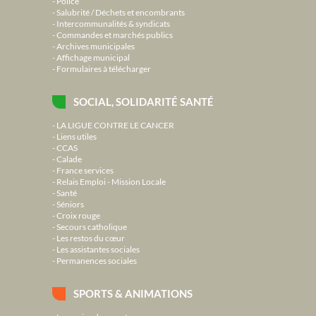
Police
Salubrité / Déchets et encombrants
Intercommunalités & syndicats
Commandes et marchés publics
Archives municipales
Affichage municipal
Formulaires à télécharger
SOCIAL, SOLIDARITÉ SANTÉ
LA LIGUE CONTRE LE CANCER
Liens utiles
CCAS
Calade
France services
Relais Emploi - Mission Locale
Santé
Séniors
Croix rouge
Secours catholique
Les restos du cœur
Les assistantes sociales
Permanences sociales
SPORTS & ANIMATIONS