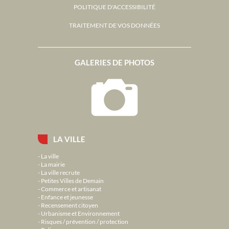
POLITIQUE D'ACCESSIBILITÉ
TRAITEMENT DE VOS DONNÉES
GALERIES DE PHOTOS
LA VILLE
La ville
La mairie
La ville recrute
Petites Villes de Demain
Commerce et artisanat
Enfance et jeunesse
Recensement citoyen
Urbanisme et Environnement
Risques / prévention / protection