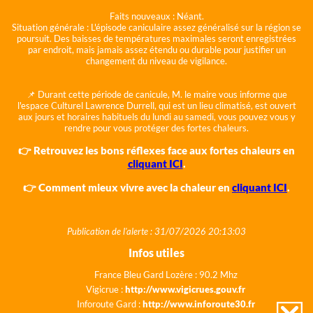
Faits nouveaux :
Néant.
Situation générale :
L'épisode caniculaire assez généralisé sur la région se
poursuit. Des baisses de températures maximales seront enregistrées
par endroit, mais jamais assez étendu ou durable pour justifier un
changement du niveau de vigilance.
📌 Durant cette période de canicule, M. le maire vous informe que
l'espace Culturel Lawrence Durrell, qui est un lieu climatisé, est ouvert
aux jours et horaires habituels du lundi au samedi, vous pouvez vous y
rendre pour vous protéger des fortes chaleurs.
👉 Retrouvez les bons réflexes face aux fortes chaleurs en
cliquant ICI
.
👉 Comment mieux vivre avec la chaleur en
cliquant ICI
.
Publication de l'alerte : 31/07/2026 20:13:03
Infos utiles
France Bleu Gard Lozère : 90.2 Mhz
Vigicrue :
http://www.vigicrues.gouv.fr
Inforoute Gard :
http://www.inforoute30.fr