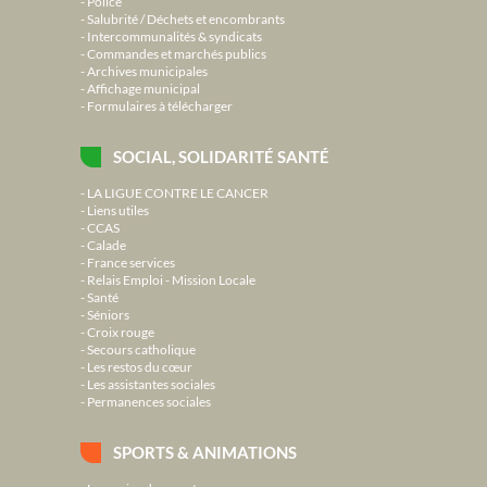
Police
Salubrité / Déchets et encombrants
Intercommunalités & syndicats
Commandes et marchés publics
Archives municipales
Affichage municipal
Formulaires à télécharger
SOCIAL, SOLIDARITÉ SANTÉ
LA LIGUE CONTRE LE CANCER
Liens utiles
CCAS
Calade
France services
Relais Emploi - Mission Locale
Santé
Séniors
Croix rouge
Secours catholique
Les restos du cœur
Les assistantes sociales
Permanences sociales
SPORTS & ANIMATIONS