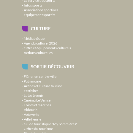
Le service des sports
Infos sports
Associations sportives
Équipement sportifs
CULTURE
Médiathèque
Agenda culturel 2026
Offre et équipements culturels
Actions culturelles
SORTIR DÉCOUVRIR
Flâner en centre-ville
Patrimoine
Arènes et culture taurine
Festivités
Lotos à venir
Cinéma Le Venise
Foires et marchés
Vidourle
Voie verte
Ville fleurie
Guide touristique "My Sommières"
Office du tourisme