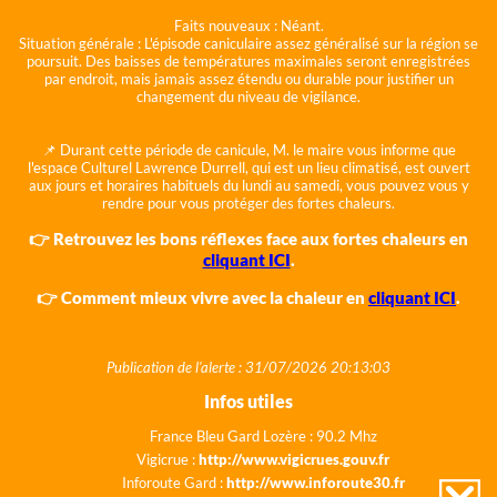
Faits nouveaux :
Néant.
Situation générale :
L'épisode caniculaire assez généralisé sur la région se
poursuit. Des baisses de températures maximales seront enregistrées
par endroit, mais jamais assez étendu ou durable pour justifier un
changement du niveau de vigilance.
📌 Durant cette période de canicule, M. le maire vous informe que
l'espace Culturel Lawrence Durrell, qui est un lieu climatisé, est ouvert
aux jours et horaires habituels du lundi au samedi, vous pouvez vous y
rendre pour vous protéger des fortes chaleurs.
👉 Retrouvez les bons réflexes face aux fortes chaleurs en
cliquant ICI
.
👉 Comment mieux vivre avec la chaleur en
cliquant ICI
.
Publication de l'alerte : 31/07/2026 20:13:03
Infos utiles
France Bleu Gard Lozère : 90.2 Mhz
Vigicrue :
http://www.vigicrues.gouv.fr
Inforoute Gard :
http://www.inforoute30.fr