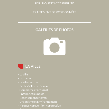
POLITIQUE D'ACCESSIBILITÉ
TRAITEMENT DE VOS DONNÉES
GALERIES DE PHOTOS
LA VILLE
La ville
La mairie
La ville recrute
Petites Villes de Demain
Commerce et artisanat
Enfance et jeunesse
Recensement citoyen
Urbanisme et Environnement
Risques / prévention / protection