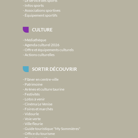
Le service des sports
Infos sports
Associations sportives
Équipement sportifs
CULTURE
Médiathèque
Agenda culturel 2026
Offre et équipements culturels
Actions culturelles
SORTIR DÉCOUVRIR
Flâner en centre-ville
Patrimoine
Arènes et culture taurine
Festivités
Lotos à venir
Cinéma Le Venise
Foires et marchés
Vidourle
Voie verte
Ville fleurie
Guide touristique "My Sommières"
Office du tourisme