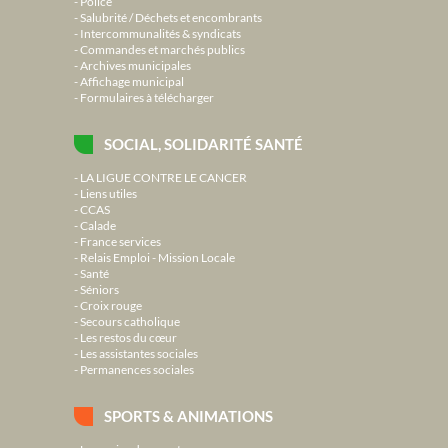
Police
Salubrité / Déchets et encombrants
Intercommunalités & syndicats
Commandes et marchés publics
Archives municipales
Affichage municipal
Formulaires à télécharger
SOCIAL, SOLIDARITÉ SANTÉ
LA LIGUE CONTRE LE CANCER
Liens utiles
CCAS
Calade
France services
Relais Emploi - Mission Locale
Santé
Séniors
Croix rouge
Secours catholique
Les restos du cœur
Les assistantes sociales
Permanences sociales
SPORTS & ANIMATIONS