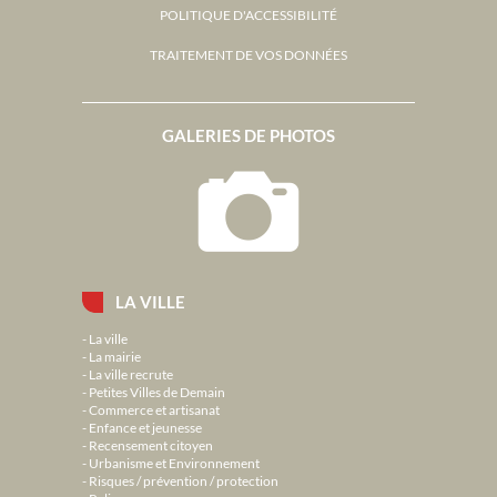
POLITIQUE D'ACCESSIBILITÉ
TRAITEMENT DE VOS DONNÉES
GALERIES DE PHOTOS
LA VILLE
La ville
La mairie
La ville recrute
Petites Villes de Demain
Commerce et artisanat
Enfance et jeunesse
Recensement citoyen
Urbanisme et Environnement
Risques / prévention / protection