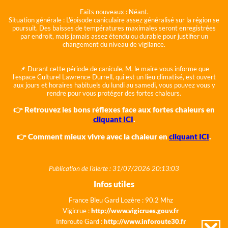
Faits nouveaux :
Néant.
Situation générale :
L'épisode caniculaire assez généralisé sur la région se
poursuit. Des baisses de températures maximales seront enregistrées
par endroit, mais jamais assez étendu ou durable pour justifier un
changement du niveau de vigilance.
📌 Durant cette période de canicule, M. le maire vous informe que
l'espace Culturel Lawrence Durrell, qui est un lieu climatisé, est ouvert
aux jours et horaires habituels du lundi au samedi, vous pouvez vous y
rendre pour vous protéger des fortes chaleurs.
👉 Retrouvez les bons réflexes face aux fortes chaleurs en
cliquant ICI
.
👉 Comment mieux vivre avec la chaleur en
cliquant ICI
.
Publication de l'alerte : 31/07/2026 20:13:03
Infos utiles
France Bleu Gard Lozère : 90.2 Mhz
Vigicrue :
http://www.vigicrues.gouv.fr
Inforoute Gard :
http://www.inforoute30.fr