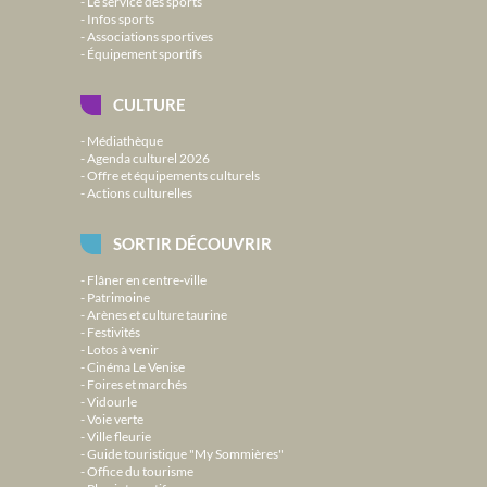
Le service des sports
Infos sports
Associations sportives
Équipement sportifs
CULTURE
Médiathèque
Agenda culturel 2026
Offre et équipements culturels
Actions culturelles
SORTIR DÉCOUVRIR
Flâner en centre-ville
Patrimoine
Arènes et culture taurine
Festivités
Lotos à venir
Cinéma Le Venise
Foires et marchés
Vidourle
Voie verte
Ville fleurie
Guide touristique "My Sommières"
Office du tourisme