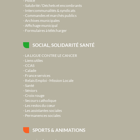
Police
Salubrité / Déchets et encombrants
Intercommunalités & syndicats
Commandes et marchés publics
Archives municipales
Affichage municipal
Formulaires à télécharger
SOCIAL, SOLIDARITÉ SANTÉ
LA LIGUE CONTRE LE CANCER
Liens utiles
CCAS
Calade
France services
Relais Emploi - Mission Locale
Santé
Séniors
Croix rouge
Secours catholique
Les restos du cœur
Les assistantes sociales
Permanences sociales
SPORTS & ANIMATIONS