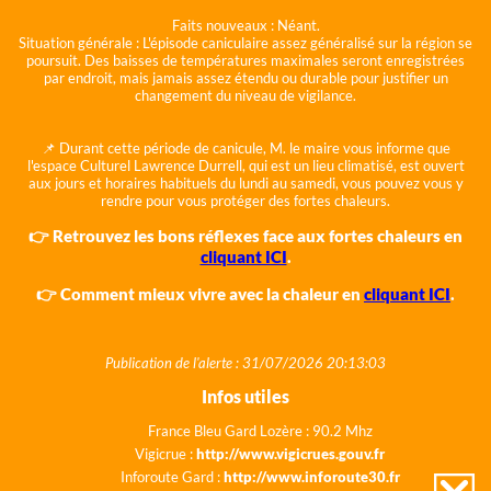
Faits nouveaux :
Néant.
Situation générale :
L'épisode caniculaire assez généralisé sur la région se
poursuit. Des baisses de températures maximales seront enregistrées
par endroit, mais jamais assez étendu ou durable pour justifier un
changement du niveau de vigilance.
📌 Durant cette période de canicule, M. le maire vous informe que
l'espace Culturel Lawrence Durrell, qui est un lieu climatisé, est ouvert
aux jours et horaires habituels du lundi au samedi, vous pouvez vous y
rendre pour vous protéger des fortes chaleurs.
👉 Retrouvez les bons réflexes face aux fortes chaleurs en
cliquant ICI
.
👉 Comment mieux vivre avec la chaleur en
cliquant ICI
.
Publication de l'alerte : 31/07/2026 20:13:03
Infos utiles
France Bleu Gard Lozère : 90.2 Mhz
Vigicrue :
http://www.vigicrues.gouv.fr
Inforoute Gard :
http://www.inforoute30.fr