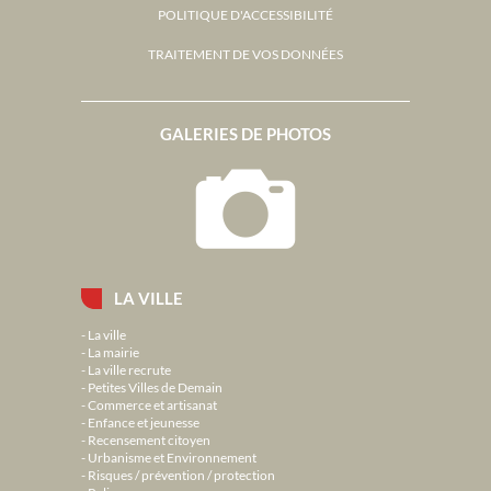
POLITIQUE D'ACCESSIBILITÉ
TRAITEMENT DE VOS DONNÉES
GALERIES DE PHOTOS
LA VILLE
La ville
La mairie
La ville recrute
Petites Villes de Demain
Commerce et artisanat
Enfance et jeunesse
Recensement citoyen
Urbanisme et Environnement
Risques / prévention / protection