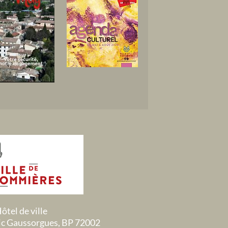
ôtel de ville
ric Gaussorgues, BP 72002