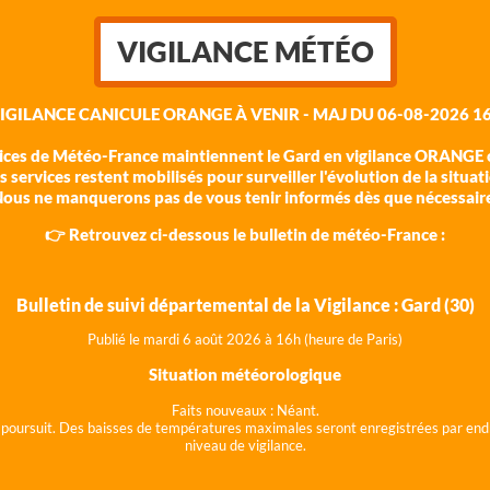
VIGILANCE MÉTÉO
VIGILANCE CANICULE ORANGE À VENIR - MAJ DU 06-08-2026 16
vices de Météo-France maintiennent le Gard en vigilance ORANGE c
 services restent mobilisés pour surveiller l'évolution de la situat
ous ne manquerons pas de vous tenir informés dès que nécessair
👉 Retrouvez ci-dessous le bulletin de météo-France :
Bulletin de suivi départemental de la Vigilance : Gard (30)
Publié le mardi 6 août 202
6 à 16h (heure de Paris)
Situation météorologique
Faits nouveaux :
Néant.
 se poursuit. Des baisses de températures maximales seront enregistrées par end
niveau de vigilance.