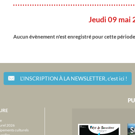
Jeudi 09 mai
Aucun évènement n'est enregistré pour cette périod
L'INSCRIPTION À LA NEWSLETTER,
c'est ici !
PU
URE
e
urel 2026
ipements culturels
urelles