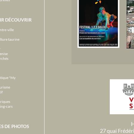
IR DÉCOUVRIR
ntre-ville
lture taurine
r
enise
archés
stique "My
ourisme
if
triques
ing-cars
H
ES DE PHOTOS
27 quai Frédé