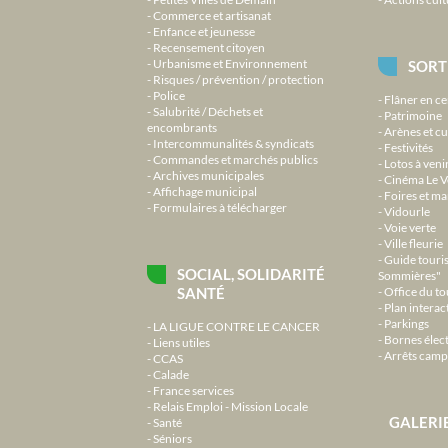
Commerce et artisanat
Enfance et jeunesse
Recensement citoyen
Urbanisme et Environnement
SORT
Risques / prévention / protection
Police
Flâner en ce
Salubrité / Déchets et
Patrimoine
encombrants
Arènes et cu
Intercommunalités & syndicats
Festivités
Commandes et marchés publics
Lotos à veni
Archives municipales
Cinéma Le V
Affichage municipal
Foires et m
Formulaires à télécharger
Vidourle
Voie verte
Ville fleurie
Guide touri
SOCIAL, SOLIDARITÉ
Sommières"
SANTÉ
Office du t
Plan interact
Parkings
LA LIGUE CONTRE LE CANCER
Bornes élec
Liens utiles
Arrêts camp
CCAS
Calade
France services
Relais Emploi - Mission Locale
GALERI
Santé
Séniors