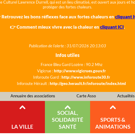
e Culturel Lawrence Durrell, qui est un lieu climatisé, est ouvert aux jours et 
protéger des fortes chaleurs.
 Retrouvez les bons réflexes face aux fortes chaleurs en
cliquant I
👉 Comment mieux vivre avec la chaleur en
cliquant ICI
.
Publication de l'alerte : 31/07/2026 20:13:03
Infos utiles
France Bleu Gard Lozère : 90.2 Mhz
Vigicrue :
http://www.vigicrues.gouv.fr
Inforoute Gard :
http://www.inforoute30.fr
Inforoute Hérault :
http://geo.herault.fr/inforoute/index.html
Annuaire des associations
Carte Asso
Actualités
SOCIAL,
SOLIDARITÉ
SPORTS &
LA VILLE
SANTÉ
ANIMATIONS