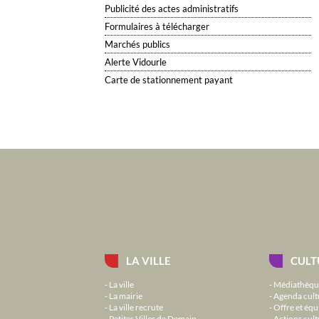
Publicité des actes administratifs
Formulaires à télécharger
Marchés publics
Alerte Vidourle
Carte de stationnement payant
LA VILLE
CULT
La ville
Médiathèqu
La mairie
Agenda cult
La ville recrute
Offre et équ
Petites Villes de Demain
Actions cult