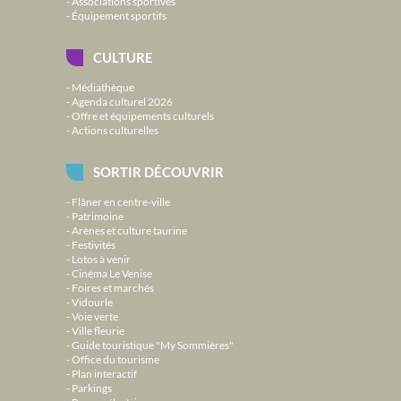
Associations sportives
Équipement sportifs
CULTURE
Médiathèque
Agenda culturel 2026
Offre et équipements culturels
Actions culturelles
SORTIR DÉCOUVRIR
Flâner en centre-ville
Patrimoine
Arènes et culture taurine
Festivités
Lotos à venir
Cinéma Le Venise
Foires et marchés
Vidourle
Voie verte
Ville fleurie
Guide touristique "My Sommières"
Office du tourisme
Plan interactif
Parkings