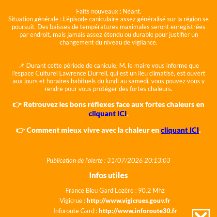
Faits nouveaux :
Néant.
Situation générale :
L'épisode caniculaire assez généralisé sur la région se
poursuit. Des baisses de températures maximales seront enregistrées
par endroit, mais jamais assez étendu ou durable pour justifier un
changement du niveau de vigilance.
📌 Durant cette période de canicule, M. le maire vous informe que
l'espace Culturel Lawrence Durrell, qui est un lieu climatisé, est ouvert
aux jours et horaires habituels du lundi au samedi, vous pouvez vous y
rendre pour vous protéger des fortes chaleurs.
👉 Retrouvez les bons réflexes face aux fortes chaleurs en
cliquant ICI
.
👉 Comment mieux vivre avec la chaleur en
cliquant ICI
.
Publication de l'alerte : 31/07/2026 20:13:03
Infos utiles
France Bleu Gard Lozère : 90.2 Mhz
Vigicrue :
http://www.vigicrues.gouv.fr
Inforoute Gard :
http://www.inforoute30.fr