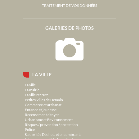
TRAITEMENT DE VOS DONNÉES
GALERIES DE PHOTOS
LA VILLE
La ville
La mairie
La ville recrute
Petites Villes de Demain
Commerce et artisanat
Enfance et jeunesse
Recensement citoyen
Urbanisme et Environnement
Risques / prévention / protection
Police
Salubrité / Déchets et encombrants