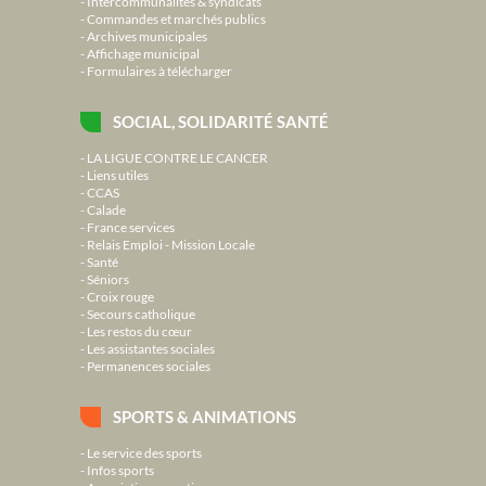
Intercommunalités & syndicats
Commandes et marchés publics
Archives municipales
Affichage municipal
Formulaires à télécharger
SOCIAL, SOLIDARITÉ SANTÉ
LA LIGUE CONTRE LE CANCER
Liens utiles
CCAS
Calade
France services
Relais Emploi - Mission Locale
Santé
Séniors
Croix rouge
Secours catholique
Les restos du cœur
Les assistantes sociales
Permanences sociales
SPORTS & ANIMATIONS
Le service des sports
Infos sports