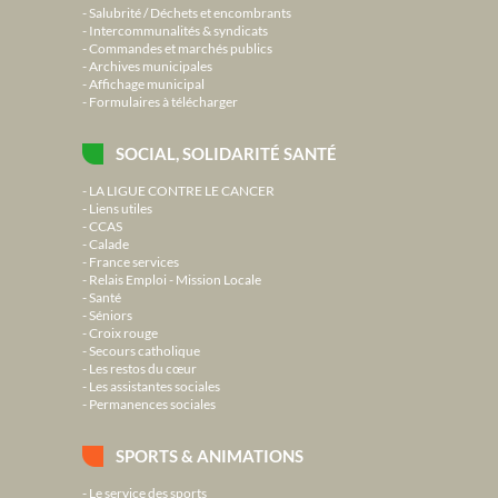
Salubrité / Déchets et encombrants
Intercommunalités & syndicats
Commandes et marchés publics
Archives municipales
Affichage municipal
Formulaires à télécharger
SOCIAL, SOLIDARITÉ SANTÉ
LA LIGUE CONTRE LE CANCER
Liens utiles
CCAS
Calade
France services
Relais Emploi - Mission Locale
Santé
Séniors
Croix rouge
Secours catholique
Les restos du cœur
Les assistantes sociales
Permanences sociales
SPORTS & ANIMATIONS
Le service des sports