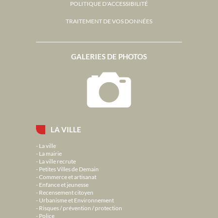
POLITIQUE D'ACCESSIBILITÉ
TRAITEMENT DE VOS DONNÉES
GALERIES DE PHOTOS
LA VILLE
La ville
La mairie
La ville recrute
Petites Villes de Demain
Commerce et artisanat
Enfance et jeunesse
Recensement citoyen
Urbanisme et Environnement
Risques / prévention / protection
Police