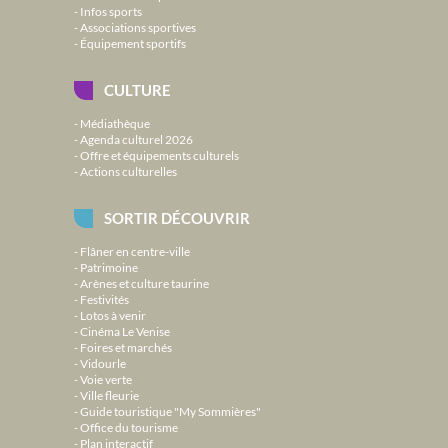
Infos sports
Associations sportives
Équipement sportifs
CULTURE
Médiathèque
Agenda culturel 2026
Offre et équipements culturels
Actions culturelles
SORTIR DÉCOUVRIR
Flâner en centre-ville
Patrimoine
Arènes et culture taurine
Festivités
Lotos à venir
Cinéma Le Venise
Foires et marchés
Vidourle
Voie verte
Ville fleurie
Guide touristique "My Sommières"
Office du tourisme
Plan interactif