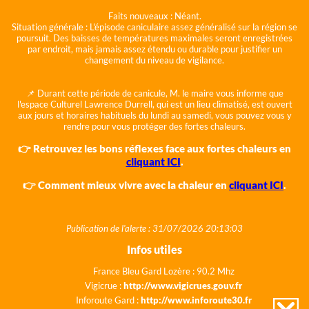
Faits nouveaux :
Néant.
Situation générale :
L'épisode caniculaire assez généralisé sur la région se
poursuit. Des baisses de températures maximales seront enregistrées
par endroit, mais jamais assez étendu ou durable pour justifier un
changement du niveau de vigilance.
📌 Durant cette période de canicule, M. le maire vous informe que
l'espace Culturel Lawrence Durrell, qui est un lieu climatisé, est ouvert
aux jours et horaires habituels du lundi au samedi, vous pouvez vous y
rendre pour vous protéger des fortes chaleurs.
👉 Retrouvez les bons réflexes face aux fortes chaleurs en
cliquant ICI
.
👉 Comment mieux vivre avec la chaleur en
cliquant ICI
.
Publication de l'alerte : 31/07/2026 20:13:03
Infos utiles
France Bleu Gard Lozère : 90.2 Mhz
Vigicrue :
http://www.vigicrues.gouv.fr
Inforoute Gard :
http://www.inforoute30.fr