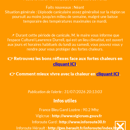
Faits nouveaux :
Néant
Situation générale :
L'épisode caniculaire assez généralisé sur la région se
poursuit au moins jusqu'en milieu de semaine, malgré une baisse
temporaire des températures maximales ce mardi.
📌 Durant cette période de canicule, M. le maire vous informe que
l'espace Culturel Lawrence Durrell, qui est un lieu climatisé, est ouvert
aux jours et horaires habituels du lundi au samedi, vous pouvez vous y
rendre pour vous protéger des fortes chaleurs.
👉 Retrouvez les bons réflexes face aux fortes chaleurs en
cliquant ICI
.
👉 Comment mieux vivre avec la chaleur en
cliquant ICI
.
Publication de l'alerte : 31/07/2026 20:13:03
Infos utiles
France Bleu Gard Lozère : 90.2 Mhz
Vigicrue :
http://www.vigicrues.gouv.fr
Inforoute Gard :
http://www.inforoute30.fr
Inforoute Hérault :
http://geo.herault.fr/inforoute/index.html