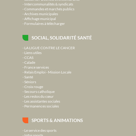
Intercommunalités & syndicats
Commandes et marchés publics
Archives municipales
Affichage municipal
Formulaires à télécharger
SOCIAL, SOLIDARITÉ SANTÉ
LA LIGUE CONTRE LE CANCER
Liens utiles
CCAS
Calade
France services
Relais Emploi - Mission Locale
Santé
Séniors
Croix rouge
Secours catholique
Les restos du cœur
Les assistantes sociales
Permanences sociales
SPORTS & ANIMATIONS
Le service des sports
Infos sports