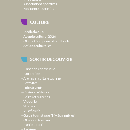
Associations sportives
Équipement sportifs
CULTURE
Médiathèque
Agenda culturel 2026
Offre et équipements culturels
Actions culturelles
SORTIR DÉCOUVRIR
Flâner en centre-ville
Patrimoine
Arènes et culture taurine
Festivités
Lotos à venir
Cinéma Le Venise
Foires et marchés
Vidourle
Voie verte
Ville fleurie
Guide touristique "My Sommières"
Office du tourisme
Plan interactif
Parkings