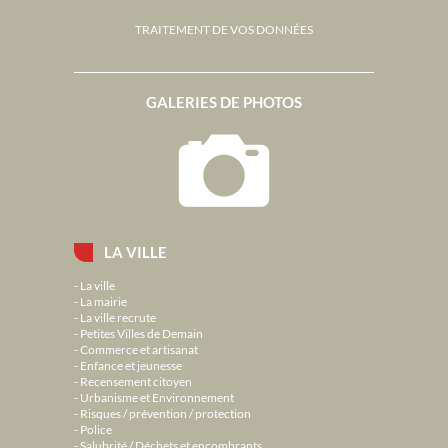
TRAITEMENT DE VOS DONNÉES
GALERIES DE PHOTOS
LA VILLE
La ville
La mairie
La ville recrute
Petites Villes de Demain
Commerce et artisanat
Enfance et jeunesse
Recensement citoyen
Urbanisme et Environnement
Risques / prévention / protection
Police
Salubrité / Déchets et encombrants