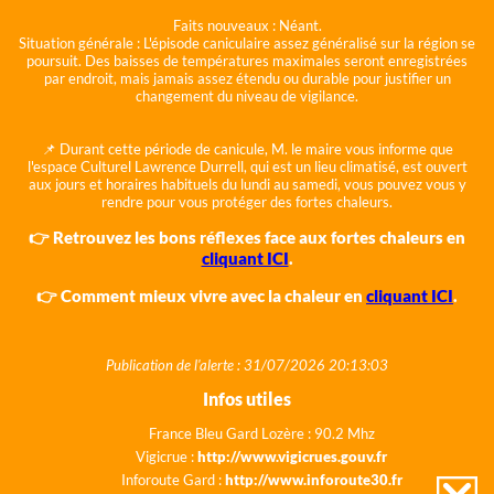
Faits nouveaux :
Néant.
Situation générale :
L'épisode caniculaire assez généralisé sur la région se
poursuit. Des baisses de températures maximales seront enregistrées
par endroit, mais jamais assez étendu ou durable pour justifier un
changement du niveau de vigilance.
📌 Durant cette période de canicule, M. le maire vous informe que
l'espace Culturel Lawrence Durrell, qui est un lieu climatisé, est ouvert
aux jours et horaires habituels du lundi au samedi, vous pouvez vous y
rendre pour vous protéger des fortes chaleurs.
👉 Retrouvez les bons réflexes face aux fortes chaleurs en
cliquant ICI
.
👉 Comment mieux vivre avec la chaleur en
cliquant ICI
.
Publication de l'alerte : 31/07/2026 20:13:03
Infos utiles
France Bleu Gard Lozère : 90.2 Mhz
Vigicrue :
http://www.vigicrues.gouv.fr
Inforoute Gard :
http://www.inforoute30.fr