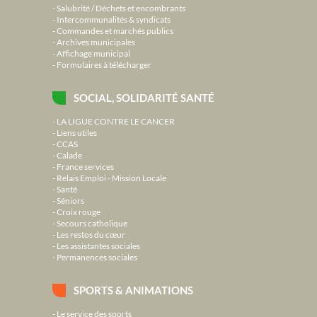
Salubrité / Déchets et encombrants
Intercommunalités & syndicats
Commandes et marchés publics
Archives municipales
Affichage municipal
Formulaires à télécharger
SOCIAL, SOLIDARITÉ SANTÉ
LA LIGUE CONTRE LE CANCER
Liens utiles
CCAS
Calade
France services
Relais Emploi - Mission Locale
Santé
Séniors
Croix rouge
Secours catholique
Les restos du cœur
Les assistantes sociales
Permanences sociales
SPORTS & ANIMATIONS
Le service des sports