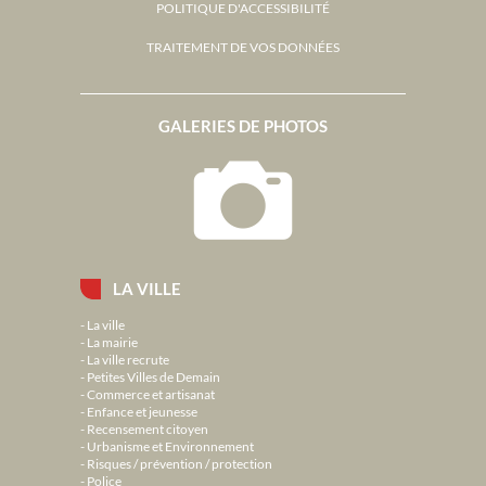
POLITIQUE D'ACCESSIBILITÉ
TRAITEMENT DE VOS DONNÉES
GALERIES DE PHOTOS
LA VILLE
La ville
La mairie
La ville recrute
Petites Villes de Demain
Commerce et artisanat
Enfance et jeunesse
Recensement citoyen
Urbanisme et Environnement
Risques / prévention / protection
Police