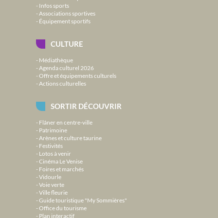
Infos sports
Associations sportives
Équipement sportifs
CULTURE
Médiathèque
Agenda culturel 2026
Offre et équipements culturels
Actions culturelles
SORTIR DÉCOUVRIR
Flâner en centre-ville
Patrimoine
Arènes et culture taurine
Festivités
Lotos à venir
Cinéma Le Venise
Foires et marchés
Vidourle
Voie verte
Ville fleurie
Guide touristique "My Sommières"
Office du tourisme
Plan interactif