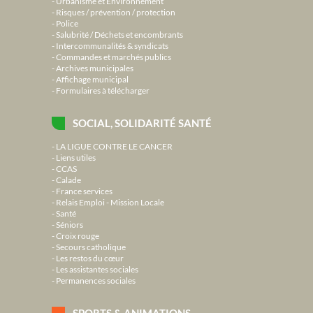
Urbanisme et Environnement
Risques / prévention / protection
Police
Salubrité / Déchets et encombrants
Intercommunalités & syndicats
Commandes et marchés publics
Archives municipales
Affichage municipal
Formulaires à télécharger
SOCIAL, SOLIDARITÉ SANTÉ
LA LIGUE CONTRE LE CANCER
Liens utiles
CCAS
Calade
France services
Relais Emploi - Mission Locale
Santé
Séniors
Croix rouge
Secours catholique
Les restos du cœur
Les assistantes sociales
Permanences sociales