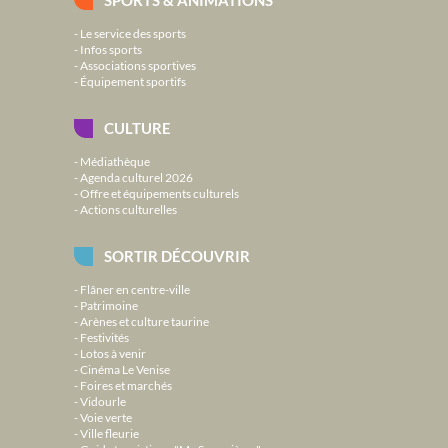
SPORTS & ANIMATIONS
Le service des sports
Infos sports
Associations sportives
Équipement sportifs
CULTURE
Médiathèque
Agenda culturel 2026
Offre et équipements culturels
Actions culturelles
SORTIR DÉCOUVRIR
Flâner en centre-ville
Patrimoine
Arènes et culture taurine
Festivités
Lotos à venir
Cinéma Le Venise
Foires et marchés
Vidourle
Voie verte
Ville fleurie