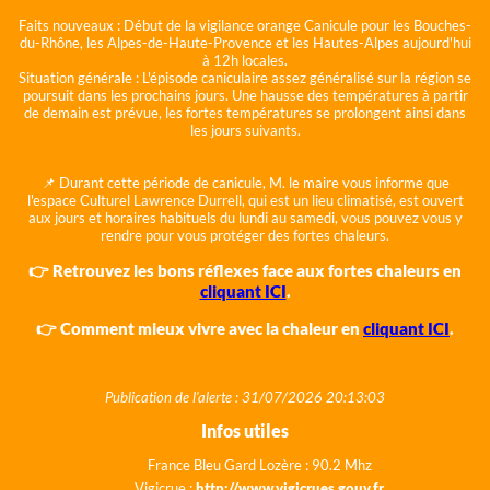
Faits nouveaux :
Début de la vigilance orange Canicule pour les Bouches-
du-Rhône, les Alpes-de-Haute-Provence et les Hautes-Alpes aujourd'hui
à 12h locales.
Situation générale :
L'épisode caniculaire assez généralisé sur la région se
poursuit dans les prochains jours. Une hausse des températures à partir
de demain est prévue, les fortes températures se prolongent ainsi dans
les jours suivants.
📌 Durant cette période de canicule, M. le maire vous informe que
l'espace Culturel Lawrence Durrell, qui est un lieu climatisé, est ouvert
aux jours et horaires habituels du lundi au samedi, vous pouvez vous y
rendre pour vous protéger des fortes chaleurs.
👉 Retrouvez les bons réflexes face aux fortes chaleurs en
cliquant ICI
.
👉 Comment mieux vivre avec la chaleur en
cliquant ICI
.
Publication de l'alerte : 31/07/2026 20:13:03
Infos utiles
France Bleu Gard Lozère : 90.2 Mhz
Vigicrue :
http://www.vigicrues.gouv.fr