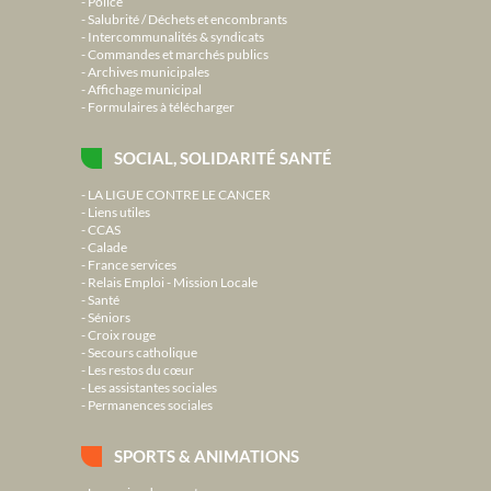
Police
Salubrité / Déchets et encombrants
Intercommunalités & syndicats
Commandes et marchés publics
Archives municipales
Affichage municipal
Formulaires à télécharger
SOCIAL, SOLIDARITÉ SANTÉ
LA LIGUE CONTRE LE CANCER
Liens utiles
CCAS
Calade
France services
Relais Emploi - Mission Locale
Santé
Séniors
Croix rouge
Secours catholique
Les restos du cœur
Les assistantes sociales
Permanences sociales
SPORTS & ANIMATIONS