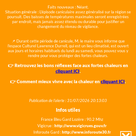
Faits nouveaux :
Néant.
Situation générale :
L'épisode caniculaire assez généralisé sur la région se
poursuit. Des baisses de températures maximales seront enregistrées
par endroit, mais jamais assez étendu ou durable pour justifier un
changement du niveau de vigilance.
📌 Durant cette période de canicule, M. le maire vous informe que
l'espace Culturel Lawrence Durrell, qui est un lieu climatisé, est ouvert
aux jours et horaires habituels du lundi au samedi, vous pouvez vous y
rendre pour vous protéger des fortes chaleurs.
👉 Retrouvez les bons réflexes face aux fortes chaleurs en
cliquant ICI
.
👉 Comment mieux vivre avec la chaleur en
cliquant ICI
.
Publication de l'alerte : 31/07/2026 20:13:03
Infos utiles
France Bleu Gard Lozère : 90.2 Mhz
Vigicrue :
http://www.vigicrues.gouv.fr
Inforoute Gard :
http://www.inforoute30.fr