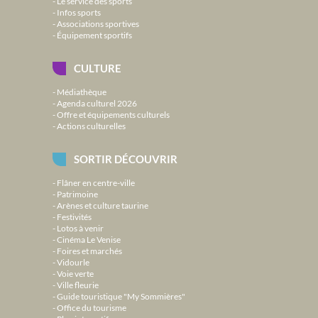
Le service des sports
Infos sports
Associations sportives
Équipement sportifs
CULTURE
Médiathèque
Agenda culturel 2026
Offre et équipements culturels
Actions culturelles
SORTIR DÉCOUVRIR
Flâner en centre-ville
Patrimoine
Arènes et culture taurine
Festivités
Lotos à venir
Cinéma Le Venise
Foires et marchés
Vidourle
Voie verte
Ville fleurie
Guide touristique "My Sommières"
Office du tourisme