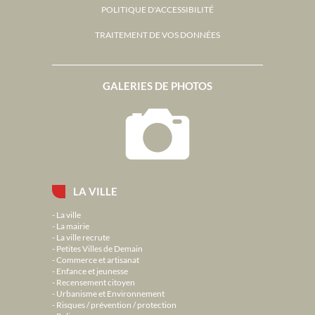
POLITIQUE D'ACCESSIBILITÉ
TRAITEMENT DE VOS DONNÉES
GALERIES DE PHOTOS
LA VILLE
La ville
La mairie
La ville recrute
Petites Villes de Demain
Commerce et artisanat
Enfance et jeunesse
Recensement citoyen
Urbanisme et Environnement
Risques / prévention / protection