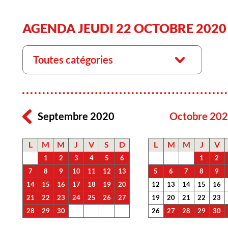
AGENDA JEUDI 22 OCTOBRE 2020
Toutes catégories
Septembre 2020
Octobre 20
L
M
M
J
V
S
D
L
M
M
J
V
1
2
3
4
5
6
1
2
7
8
9
10
11
12
13
5
6
7
8
9
14
15
16
17
18
19
20
12
13
14
15
16
21
22
23
24
25
26
27
19
20
21
22
23
28
29
30
26
27
28
29
30