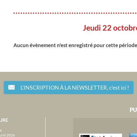
Jeudi 22 octob
Aucun évènement n'est enregistré pour cette périod
L'INSCRIPTION À LA NEWSLETTER,
c'est ici !
PU
URE
e
urel 2026