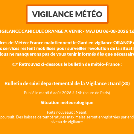
VIGILANCE MÉTÉO
VIGILANCE CANICULE ORANGE À VENIR - MAJ DU 06-08-2026 16
vices de Météo-France maintiennent le Gard en vigilance ORANGE c
 services restent mobilisés pour surveiller l'évolution de la situat
ous ne manquerons pas de vous tenir informés dès que nécessair
👉 Retrouvez ci-dessous le bulletin de météo-France :
Bulletin de suivi départemental de la Vigilance : Gard (30)
Publié le mardi 6 août 202
6 à 16h (heure de Paris)
Situation météorologique
Faits nouveaux :
Néant.
 se poursuit. Des baisses de températures maximales seront enregistrées par end
niveau de vigilance.