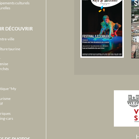
ipements culturels
urelles
IR DÉCOUVRIR
ntre-ville
lture taurine
r
enise
archés
stique "My
ourisme
if
triques
ing-cars
H
ES DE PHOTOS