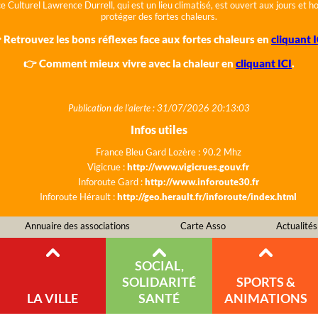
e Culturel Lawrence Durrell, qui est un lieu climatisé, est ouvert aux jours et 
protéger des fortes chaleurs.
 Retrouvez les bons réflexes face aux fortes chaleurs en
cliquant I
👉 Comment mieux vivre avec la chaleur en
cliquant ICI
.
Publication de l'alerte : 31/07/2026 20:13:03
Infos utiles
France Bleu Gard Lozère : 90.2 Mhz
Vigicrue :
http://www.vigicrues.gouv.fr
Inforoute Gard :
http://www.inforoute30.fr
Inforoute Hérault :
http://geo.herault.fr/inforoute/index.html
Annuaire des associations
Carte Asso
Actualités
SOCIAL,
SOLIDARITÉ
SPORTS &
LA VILLE
SANTÉ
ANIMATIONS