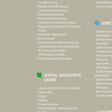
La ville recrute
Offre et équ
Petites Villes de Demain
Actions cult
Commerce et artisanat
Enfance et jeunesse
Recensement citoyen
Urbanisme et Environnement
SORT
Risques / prévention / protection
Police
Flâner en ce
Salubrité / Déchets et
Patrimoine
encombrants
Arènes et cu
Intercommunalités & syndicats
Festivités
Commandes et marchés publics
Lotos à veni
Archives municipales
Cinéma Le V
Affichage municipal
Foires et m
Formulaires à télécharger
Vidourle
Voie verte
Ville fleurie
Guide touri
SOCIAL, SOLIDARITÉ
Sommières"
SANTÉ
Office du t
Plan interact
Parkings
LA LIGUE CONTRE LE CANCER
Bornes élec
Liens utiles
Arrêts camp
CCAS
Calade
France services
Relais Emploi - Mission Locale
GALERI
Santé