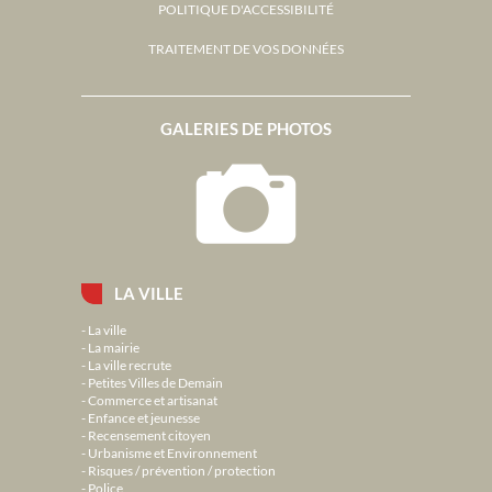
POLITIQUE D'ACCESSIBILITÉ
TRAITEMENT DE VOS DONNÉES
GALERIES DE PHOTOS
LA VILLE
La ville
La mairie
La ville recrute
Petites Villes de Demain
Commerce et artisanat
Enfance et jeunesse
Recensement citoyen
Urbanisme et Environnement
Risques / prévention / protection
Police