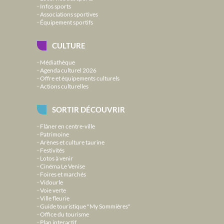
Infos sports
Associations sportives
Équipement sportifs
CULTURE
Médiathèque
Agenda culturel 2026
Offre et équipements culturels
Actions culturelles
SORTIR DÉCOUVRIR
Flâner en centre-ville
Patrimoine
Arènes et culture taurine
Festivités
Lotos à venir
Cinéma Le Venise
Foires et marchés
Vidourle
Voie verte
Ville fleurie
Guide touristique "My Sommières"
Office du tourisme
Plan interactif