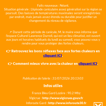
Faits nouveaux :
Néant.
Situation générale :
L'épisode caniculaire assez généralisé sur la région se
poursuit. Des baisses de températures maximales seront enregistrées
par endroit, mais jamais assez étendu ou durable pour justifier un
changement du niveau de vigilance.
📌 Durant cette période de canicule, M. le maire vous informe que
l'espace Culturel Lawrence Durrell, qui est un lieu climatisé, est ouvert
aux jours et horaires habituels du lundi au samedi, vous pouvez vous y
rendre pour vous protéger des fortes chaleurs.
👉 Retrouvez les bons réflexes face aux fortes chaleurs en
cliquant ICI
.
👉 Comment mieux vivre avec la chaleur en
cliquant ICI
.
Publication de l'alerte : 31/07/2026 20:13:03
Infos utiles
France Bleu Gard Lozère : 90.2 Mhz
Vigicrue :
http://www.vigicrues.gouv.fr
Inforoute Gard :
http://www.inforoute30.fr