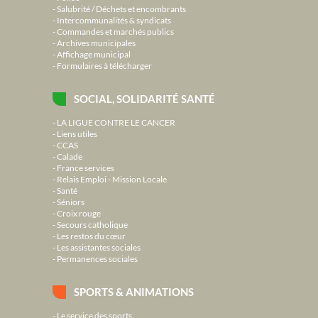
Salubrité / Déchets et encombrants
Intercommunalités & syndicats
Commandes et marchés publics
Archives municipales
Affichage municipal
Formulaires à télécharger
SOCIAL, SOLIDARITÉ SANTÉ
LA LIGUE CONTRE LE CANCER
Liens utiles
CCAS
Calade
France services
Relais Emploi - Mission Locale
Santé
Séniors
Croix rouge
Secours catholique
Les restos du cœur
Les assistantes sociales
Permanences sociales
SPORTS & ANIMATIONS
Le service des sports