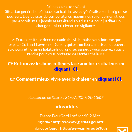
Faits nouveaux :
Néant.
Situation générale :
L'épisode caniculaire assez généralisé sur la région se
poursuit. Des baisses de températures maximales seront enregistrées
par endroit, mais jamais assez étendu ou durable pour justifier un
changement du niveau de vigilance.
📌 Durant cette période de canicule, M. le maire vous informe que
l'espace Culturel Lawrence Durrell, qui est un lieu climatisé, est ouvert
aux jours et horaires habituels du lundi au samedi, vous pouvez vous y
rendre pour vous protéger des fortes chaleurs.
👉 Retrouvez les bons réflexes face aux fortes chaleurs en
cliquant ICI
.
👉 Comment mieux vivre avec la chaleur en
cliquant ICI
.
Publication de l'alerte : 31/07/2026 20:13:03
Infos utiles
France Bleu Gard Lozère : 90.2 Mhz
Vigicrue :
http://www.vigicrues.gouv.fr
Inforoute Gard :
http://www.inforoute30.fr