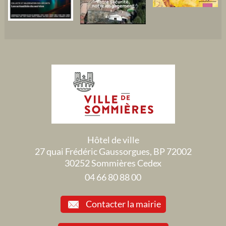
Hôtel de ville
27 quai Frédéric Gaussorgues, BP 72002
30252 Sommières Cedex
04 66 80 88 00
Contacter la mairie