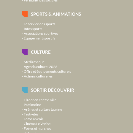
Permanences sociales
SPORTS & ANIMATIONS
Le service des sports
Infos sports
Associations sportives
Équipement sportifs
CULTURE
Médiathèque
Agenda culturel 2026
Offre et équipements culturels
Actions culturelles
SORTIR DÉCOUVRIR
Flâner en centre-ville
Patrimoine
Arènes et culture taurine
Festivités
Lotos à venir
Cinéma Le Venise
Foires et marchés