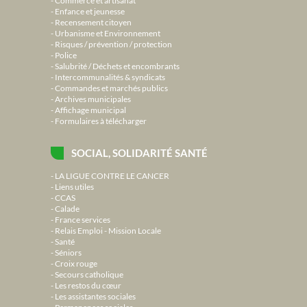
Commerce et artisanat
Enfance et jeunesse
Recensement citoyen
Urbanisme et Environnement
Risques / prévention / protection
Police
Salubrité / Déchets et encombrants
Intercommunalités & syndicats
Commandes et marchés publics
Archives municipales
Affichage municipal
Formulaires à télécharger
SOCIAL, SOLIDARITÉ SANTÉ
LA LIGUE CONTRE LE CANCER
Liens utiles
CCAS
Calade
France services
Relais Emploi - Mission Locale
Santé
Séniors
Croix rouge
Secours catholique
Les restos du cœur
Les assistantes sociales