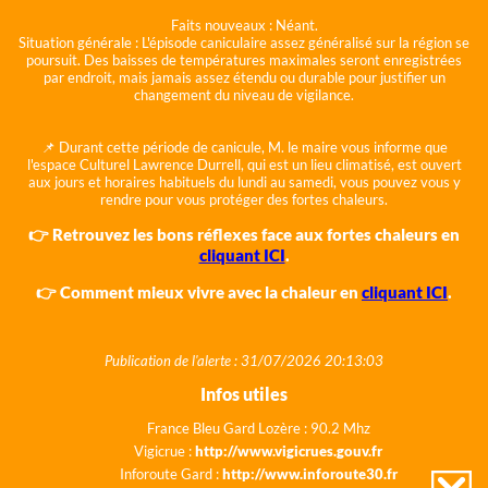
Faits nouveaux :
Néant.
Situation générale :
L'épisode caniculaire assez généralisé sur la région se
poursuit. Des baisses de températures maximales seront enregistrées
par endroit, mais jamais assez étendu ou durable pour justifier un
changement du niveau de vigilance.
📌 Durant cette période de canicule, M. le maire vous informe que
l'espace Culturel Lawrence Durrell, qui est un lieu climatisé, est ouvert
aux jours et horaires habituels du lundi au samedi, vous pouvez vous y
rendre pour vous protéger des fortes chaleurs.
👉 Retrouvez les bons réflexes face aux fortes chaleurs en
cliquant ICI
.
👉 Comment mieux vivre avec la chaleur en
cliquant ICI
.
Publication de l'alerte : 31/07/2026 20:13:03
Infos utiles
France Bleu Gard Lozère : 90.2 Mhz
Vigicrue :
http://www.vigicrues.gouv.fr
Inforoute Gard :
http://www.inforoute30.fr