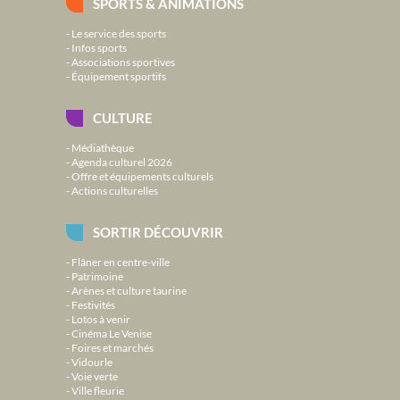
SPORTS & ANIMATIONS
Le service des sports
Infos sports
Associations sportives
Équipement sportifs
CULTURE
Médiathèque
Agenda culturel 2026
Offre et équipements culturels
Actions culturelles
SORTIR DÉCOUVRIR
Flâner en centre-ville
Patrimoine
Arènes et culture taurine
Festivités
Lotos à venir
Cinéma Le Venise
Foires et marchés
Vidourle
Voie verte
Ville fleurie