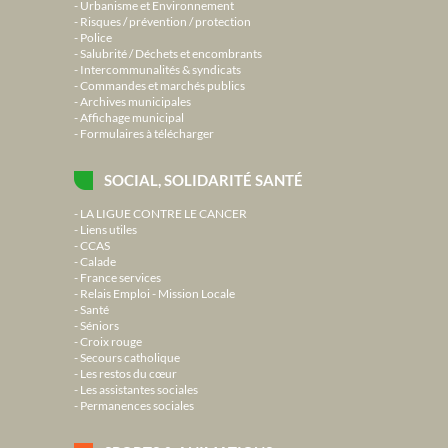
Urbanisme et Environnement
Risques / prévention / protection
Police
Salubrité / Déchets et encombrants
Intercommunalités & syndicats
Commandes et marchés publics
Archives municipales
Affichage municipal
Formulaires à télécharger
SOCIAL, SOLIDARITÉ SANTÉ
LA LIGUE CONTRE LE CANCER
Liens utiles
CCAS
Calade
France services
Relais Emploi - Mission Locale
Santé
Séniors
Croix rouge
Secours catholique
Les restos du cœur
Les assistantes sociales
Permanences sociales