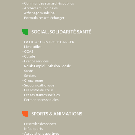
Commandes et marchés publics
Archives municipales
Affichage municipal
Formulaires à télécharger
SOCIAL, SOLIDARITÉ SANTÉ
LA LIGUE CONTRE LE CANCER
Liens utiles
CCAS
Calade
France services
Relais Emploi - Mission Locale
Santé
Séniors
Croix rouge
Secours catholique
Les restos du cœur
Les assistantes sociales
Permanences sociales
SPORTS & ANIMATIONS
Le service des sports
Infos sports
Associations sportives