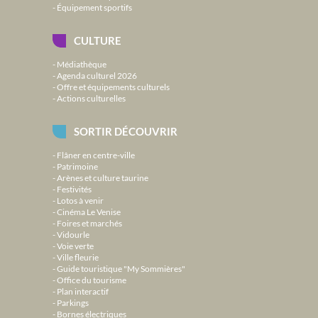
Équipement sportifs
CULTURE
Médiathèque
Agenda culturel 2026
Offre et équipements culturels
Actions culturelles
SORTIR DÉCOUVRIR
Flâner en centre-ville
Patrimoine
Arènes et culture taurine
Festivités
Lotos à venir
Cinéma Le Venise
Foires et marchés
Vidourle
Voie verte
Ville fleurie
Guide touristique "My Sommières"
Office du tourisme
Plan interactif
Parkings
Bornes électriques