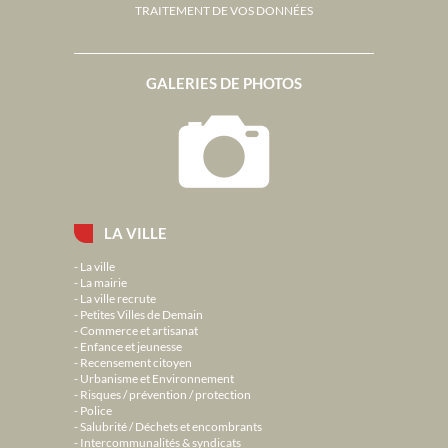
TRAITEMENT DE VOS DONNÉES
GALERIES DE PHOTOS
LA VILLE
La ville
La mairie
La ville recrute
Petites Villes de Demain
Commerce et artisanat
Enfance et jeunesse
Recensement citoyen
Urbanisme et Environnement
Risques / prévention / protection
Police
Salubrité / Déchets et encombrants
Intercommunalités & syndicats