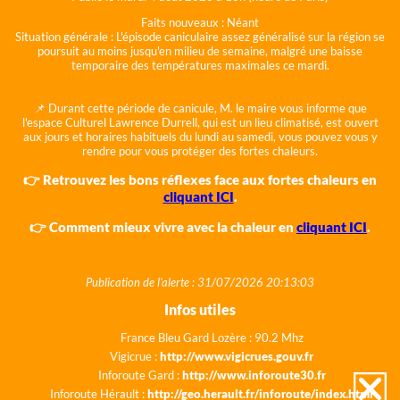
Faits nouveaux :
Néant
Situation générale :
L'épisode caniculaire assez généralisé sur la région se
poursuit au moins jusqu'en milieu de semaine, malgré une baisse
temporaire des températures maximales ce mardi.
📌 Durant cette période de canicule, M. le maire vous informe que
l'espace Culturel Lawrence Durrell, qui est un lieu climatisé, est ouvert
aux jours et horaires habituels du lundi au samedi, vous pouvez vous y
rendre pour vous protéger des fortes chaleurs.
👉 Retrouvez les bons réflexes face aux fortes chaleurs en
cliquant ICI
.
👉 Comment mieux vivre avec la chaleur en
cliquant ICI
.
Publication de l'alerte : 31/07/2026 20:13:03
Infos utiles
France Bleu Gard Lozère : 90.2 Mhz
Vigicrue :
http://www.vigicrues.gouv.fr
Inforoute Gard :
http://www.inforoute30.fr
Inforoute Hérault :
http://geo.herault.fr/inforoute/index.html