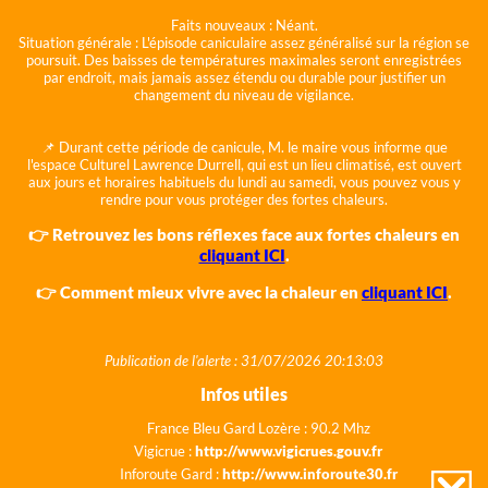
Faits nouveaux :
Néant.
Situation générale :
L'épisode caniculaire assez généralisé sur la région se
poursuit. Des baisses de températures maximales seront enregistrées
par endroit, mais jamais assez étendu ou durable pour justifier un
changement du niveau de vigilance.
📌 Durant cette période de canicule, M. le maire vous informe que
l'espace Culturel Lawrence Durrell, qui est un lieu climatisé, est ouvert
aux jours et horaires habituels du lundi au samedi, vous pouvez vous y
rendre pour vous protéger des fortes chaleurs.
👉 Retrouvez les bons réflexes face aux fortes chaleurs en
cliquant ICI
.
👉 Comment mieux vivre avec la chaleur en
cliquant ICI
.
Publication de l'alerte : 31/07/2026 20:13:03
Infos utiles
France Bleu Gard Lozère : 90.2 Mhz
Vigicrue :
http://www.vigicrues.gouv.fr
Inforoute Gard :
http://www.inforoute30.fr