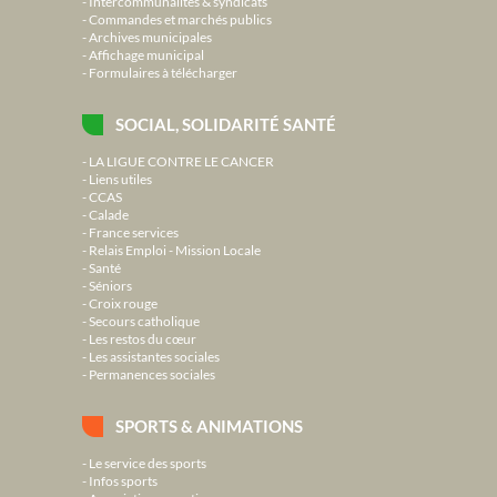
Intercommunalités & syndicats
Commandes et marchés publics
Archives municipales
Affichage municipal
Formulaires à télécharger
SOCIAL, SOLIDARITÉ SANTÉ
LA LIGUE CONTRE LE CANCER
Liens utiles
CCAS
Calade
France services
Relais Emploi - Mission Locale
Santé
Séniors
Croix rouge
Secours catholique
Les restos du cœur
Les assistantes sociales
Permanences sociales
SPORTS & ANIMATIONS
Le service des sports
Infos sports