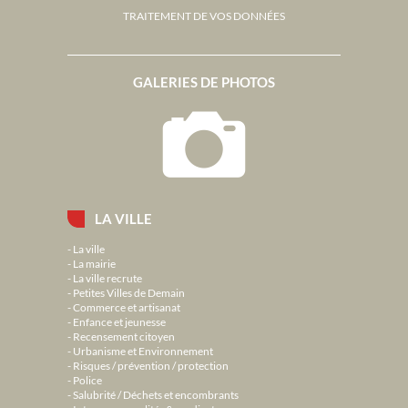
TRAITEMENT DE VOS DONNÉES
GALERIES DE PHOTOS
LA VILLE
La ville
La mairie
La ville recrute
Petites Villes de Demain
Commerce et artisanat
Enfance et jeunesse
Recensement citoyen
Urbanisme et Environnement
Risques / prévention / protection
Police
Salubrité / Déchets et encombrants