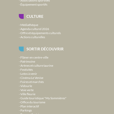
Associations sportives
Équipement sportifs
CULTURE
Médiathèque
Agenda culturel 2026
Offre et équipements culturels
Actions culturelles
SORTIR DÉCOUVRIR
Flâner en centre-ville
Patrimoine
Arènes et culture taurine
Festivités
Lotos à venir
Cinéma Le Venise
Foires et marchés
Vidourle
Voie verte
Ville fleurie
Guide touristique "My Sommières"
Office du tourisme
Plan interactif
Parkings