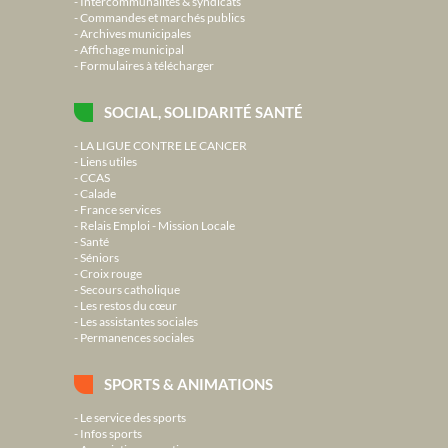
Intercommunalités & syndicats
Commandes et marchés publics
Archives municipales
Affichage municipal
Formulaires à télécharger
SOCIAL, SOLIDARITÉ SANTÉ
LA LIGUE CONTRE LE CANCER
Liens utiles
CCAS
Calade
France services
Relais Emploi - Mission Locale
Santé
Séniors
Croix rouge
Secours catholique
Les restos du cœur
Les assistantes sociales
Permanences sociales
SPORTS & ANIMATIONS
Le service des sports
Infos sports