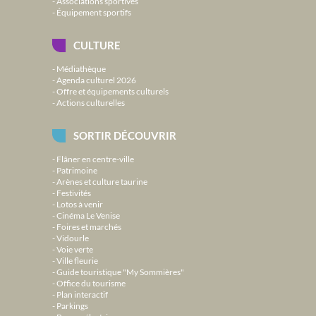
Associations sportives
Équipement sportifs
CULTURE
Médiathèque
Agenda culturel 2026
Offre et équipements culturels
Actions culturelles
SORTIR DÉCOUVRIR
Flâner en centre-ville
Patrimoine
Arènes et culture taurine
Festivités
Lotos à venir
Cinéma Le Venise
Foires et marchés
Vidourle
Voie verte
Ville fleurie
Guide touristique "My Sommières"
Office du tourisme
Plan interactif
Parkings