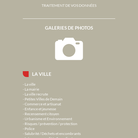
TRAITEMENT DE VOS DONNÉES
GALERIES DE PHOTOS
LA VILLE
La ville
La mairie
La ville recrute
Petites Villes de Demain
Commerce et artisanat
Enfance et jeunesse
Recensement citoyen
Urbanisme et Environnement
Risques / prévention / protection
Police
Salubrité / Déchets et encombrants