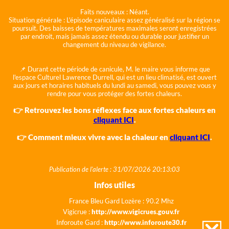
Faits nouveaux :
Néant.
Situation générale :
L'épisode caniculaire assez généralisé sur la région se
poursuit. Des baisses de températures maximales seront enregistrées
par endroit, mais jamais assez étendu ou durable pour justifier un
changement du niveau de vigilance.
📌 Durant cette période de canicule, M. le maire vous informe que
l'espace Culturel Lawrence Durrell, qui est un lieu climatisé, est ouvert
aux jours et horaires habituels du lundi au samedi, vous pouvez vous y
rendre pour vous protéger des fortes chaleurs.
👉 Retrouvez les bons réflexes face aux fortes chaleurs en
cliquant ICI
.
👉 Comment mieux vivre avec la chaleur en
cliquant ICI
.
Publication de l'alerte : 31/07/2026 20:13:03
Infos utiles
France Bleu Gard Lozère : 90.2 Mhz
Vigicrue :
http://www.vigicrues.gouv.fr
Inforoute Gard :
http://www.inforoute30.fr