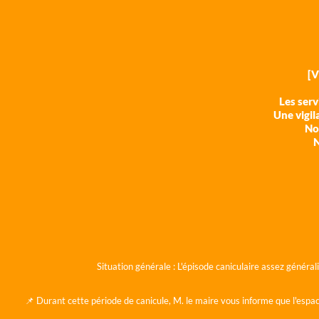
[
Les ser
Une vigil
Nos
N
Situation générale :
L'épisode caniculaire assez généra
📌 Durant cette période de canicule, M. le maire vous informe que l'espac