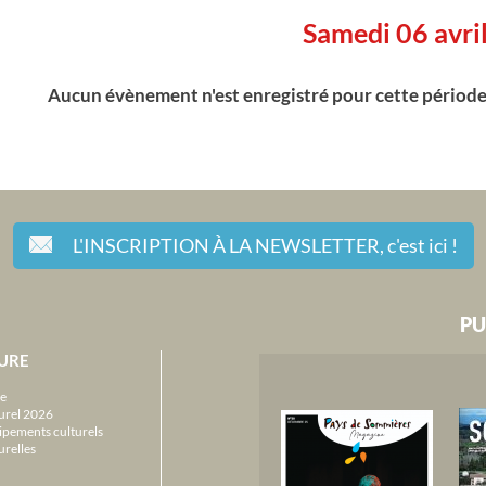
Samedi 06 avri
Aucun évènement n'est enregistré pour cette périod
L'INSCRIPTION À LA NEWSLETTER,
c'est ici !
PU
URE
e
urel 2026
ipements culturels
urelles