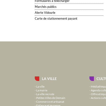
Formulaires à télécharger
Marchés publics
Alerte Vidourle
Carte de stationnement payant
LA VILLE
CULT
La ville
Médiathèqu
La mairie
Agenda cult
La ville recrute
Offre et équ
Petites Villes de Demain
Actions cult
Commerce et artisanat
Enfance et jeunesse