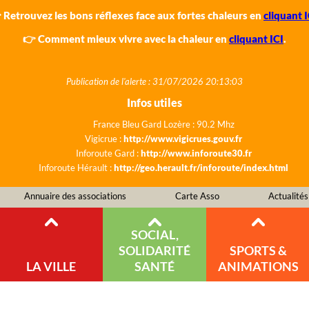
 Retrouvez les bons réflexes face aux fortes chaleurs en
cliquant I
👉 Comment mieux vivre avec la chaleur en
cliquant ICI
.
Publication de l'alerte : 31/07/2026 20:13:03
Infos utiles
France Bleu Gard Lozère : 90.2 Mhz
Vigicrue :
http://www.vigicrues.gouv.fr
Inforoute Gard :
http://www.inforoute30.fr
Inforoute Hérault :
http://geo.herault.fr/inforoute/index.html
Annuaire des associations
Carte Asso
Actualités
SOCIAL,
SOLIDARITÉ
SPORTS &
LA VILLE
SANTÉ
ANIMATIONS