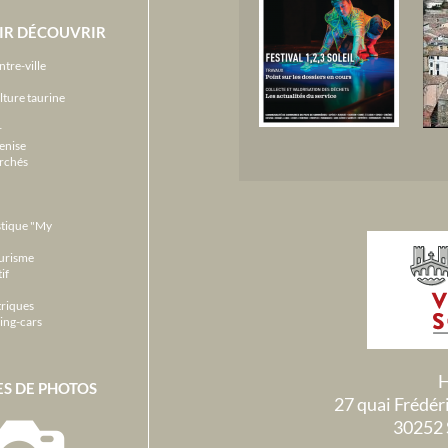
IR DÉCOUVRIR
ntre-ville
lture taurine
r
enise
archés
stique "My
ourisme
if
triques
ing-cars
H
ES DE PHOTOS
27 quai Frédé
30252 