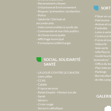
Recensement citoyen
Urbanisme et Environnement
SORT
Risques / prévention / protection
Police
Flâner en ce
Salubrité / Déchets et
Patrimoine
encombrants
Arènes et cu
Intercommunalités & syndicats
Festivités
Commandes et marchés publics
Lotos à veni
Archives municipales
Cinéma Le V
Affichage municipal
Foires et m
Formulaires à télécharger
Vidourle
Voie verte
Ville fleurie
Guide touri
SOCIAL, SOLIDARITÉ
Sommières"
SANTÉ
Office du t
Plan interact
Parkings
LA LIGUE CONTRE LE CANCER
Bornes élec
Liens utiles
Arrêts camp
CCAS
Calade
France services
Relais Emploi - Mission Locale
GALERI
Santé
Séniors
Croix rouge
Secours catholique