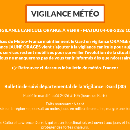
VIGILANCE MÉTÉO
VIGILANCE CANICULE ORANGE À VENIR - MAJ DU 04-08-2026 10
vices de Météo-France maintiennent le Gard en vigilance ORANGE c
ance JAUNE ORAGES vient s'ajouter à la vigilance canicule pour au
 services restent mobilisés pour surveiller l'évolution de la situat
ous ne manquerons pas de vous tenir informés dès que nécessair
👉 Retrouvez ci-dessous le bulletin de météo-France :
Bulletin de suivi départemental de la Vigilance : Gard (30)
Publié le mardi 4 août 202
6 à 10h (heure de Paris)
Faits nouveaux :
Néant
lisé sur la région se poursuit au moins jusqu'en milieu de semaine, malgré une
e Culturel Lawrence Durrell, qui est un lieu climatisé, est ouvert aux jours et 
protéger des fortes chaleurs.