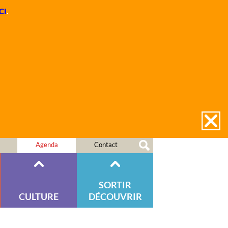
CI
.
Agenda
Contact
SORTIR
CULTURE
DÉCOUVRIR