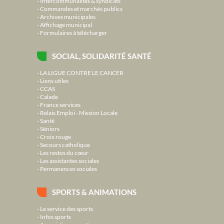
Intercommunalités & syndicats
Commandes et marchés publics
Archives municipales
Affichage municipal
Formulaires à télécharger
SOCIAL, SOLIDARITÉ SANTÉ
LA LIGUE CONTRE LE CANCER
Liens utiles
CCAS
Calade
France services
Relais Emploi - Mission Locale
Santé
Séniors
Croix rouge
Secours catholique
Les restos du cœur
Les assistantes sociales
Permanences sociales
SPORTS & ANIMATIONS
Le service des sports
Infos sports