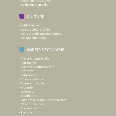
Associations sportives
Équipement sportifs
CULTURE
Médiathèque
Agenda culturel 2026
Offre et équipements culturels
Actions culturelles
SORTIR DÉCOUVRIR
Flâner en centre-ville
Patrimoine
Arènes et culture taurine
Festivités
Lotos à venir
Cinéma Le Venise
Foires et marchés
Vidourle
Voie verte
Ville fleurie
Guide touristique "My Sommières"
Office du tourisme
Plan interactif
Parkings