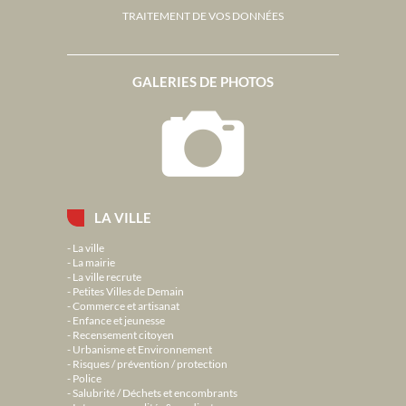
TRAITEMENT DE VOS DONNÉES
GALERIES DE PHOTOS
LA VILLE
La ville
La mairie
La ville recrute
Petites Villes de Demain
Commerce et artisanat
Enfance et jeunesse
Recensement citoyen
Urbanisme et Environnement
Risques / prévention / protection
Police
Salubrité / Déchets et encombrants