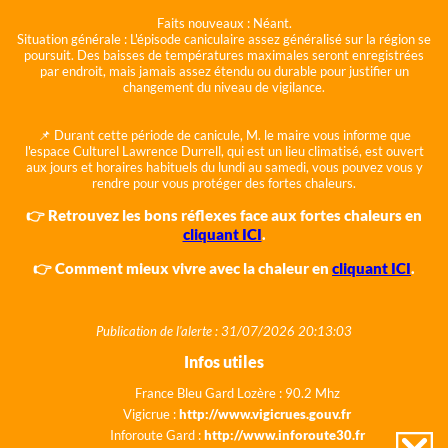
Faits nouveaux :
Néant.
Situation générale :
L'épisode caniculaire assez généralisé sur la région se
poursuit. Des baisses de températures maximales seront enregistrées
par endroit, mais jamais assez étendu ou durable pour justifier un
changement du niveau de vigilance.
📌 Durant cette période de canicule, M. le maire vous informe que
l'espace Culturel Lawrence Durrell, qui est un lieu climatisé, est ouvert
aux jours et horaires habituels du lundi au samedi, vous pouvez vous y
rendre pour vous protéger des fortes chaleurs.
👉 Retrouvez les bons réflexes face aux fortes chaleurs en
cliquant ICI
.
👉 Comment mieux vivre avec la chaleur en
cliquant ICI
.
Publication de l'alerte : 31/07/2026 20:13:03
Infos utiles
France Bleu Gard Lozère : 90.2 Mhz
Vigicrue :
http://www.vigicrues.gouv.fr
Inforoute Gard :
http://www.inforoute30.fr