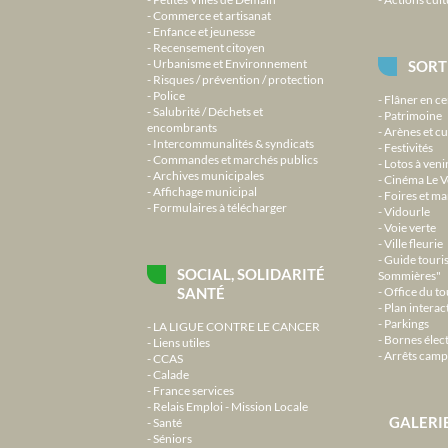
Commerce et artisanat
Enfance et jeunesse
Recensement citoyen
Urbanisme et Environnement
SORT
Risques / prévention / protection
Police
Flâner en ce
Salubrité / Déchets et
Patrimoine
encombrants
Arènes et cu
Intercommunalités & syndicats
Festivités
Commandes et marchés publics
Lotos à veni
Archives municipales
Cinéma Le V
Affichage municipal
Foires et m
Formulaires à télécharger
Vidourle
Voie verte
Ville fleurie
Guide touri
SOCIAL, SOLIDARITÉ
Sommières"
SANTÉ
Office du t
Plan interact
Parkings
LA LIGUE CONTRE LE CANCER
Bornes élec
Liens utiles
Arrêts camp
CCAS
Calade
France services
Relais Emploi - Mission Locale
GALERI
Santé
Séniors