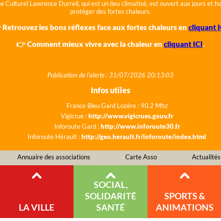
e Culturel Lawrence Durrell, qui est un lieu climatisé, est ouvert aux jours et 
protéger des fortes chaleurs.
 Retrouvez les bons réflexes face aux fortes chaleurs en
cliquant I
👉 Comment mieux vivre avec la chaleur en
cliquant ICI
.
Publication de l'alerte : 31/07/2026 20:13:03
Infos utiles
France Bleu Gard Lozère : 90.2 Mhz
Vigicrue :
http://www.vigicrues.gouv.fr
Inforoute Gard :
http://www.inforoute30.fr
Inforoute Hérault :
http://geo.herault.fr/inforoute/index.html
Annuaire des associations
Carte Asso
Actualités
SOCIAL,
SOLIDARITÉ
SPORTS &
LA VILLE
SANTÉ
ANIMATIONS