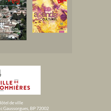
ôtel de ville
ric Gaussorgues, BP 72002