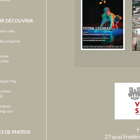
IR DÉCOUVRIR
ntre-ville
lture taurine
r
enise
archés
stique "My
ourisme
if
triques
ing-cars
H
ES DE PHOTOS
27 quai Frédé