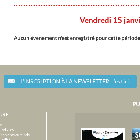
Vendredi 15 janv
Aucun évènement n'est enregistré pour cette périod
L'INSCRIPTION À LA NEWSLETTER,
c'est ici !
PU
URE
e
urel 2026
ipements culturels
urelles