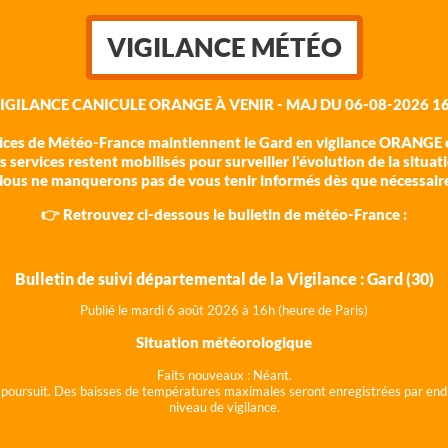
VIGILANCE MÉTÉO
VIGILANCE CANICULE ORANGE À VENIR - MAJ DU 06-08-2026 16
vices de Météo-France maintiennent le Gard en vigilance ORANGE c
 services restent mobilisés pour surveiller l'évolution de la situat
ous ne manquerons pas de vous tenir informés dès que nécessair
👉 Retrouvez ci-dessous le bulletin de météo-France :
Bulletin de suivi départemental de la Vigilance : Gard (30)
Publié le mardi 6 août 202
6 à 16h (heure de Paris)
Situation météorologique
Faits nouveaux :
Néant.
 se poursuit. Des baisses de températures maximales seront enregistrées par end
niveau de vigilance.