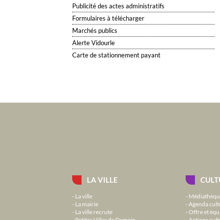
Publicité des actes administratifs
Formulaires à télécharger
Marchés publics
Alerte Vidourle
Carte de stationnement payant
LA VILLE
CULT
La ville
Médiathèqu
La mairie
Agenda cult
La ville recrute
Offre et équ
Petites Villes de Demain
Actions cult