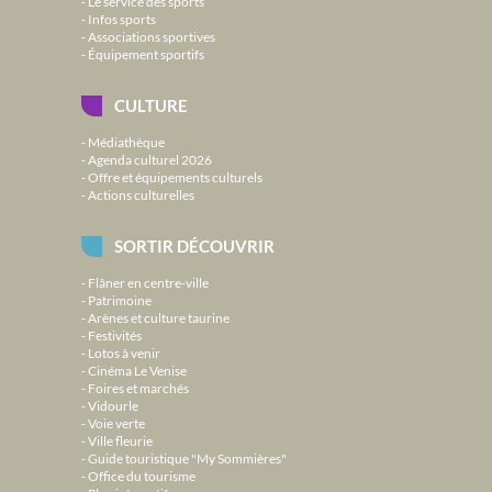
Le service des sports
Infos sports
Associations sportives
Équipement sportifs
CULTURE
Médiathèque
Agenda culturel 2026
Offre et équipements culturels
Actions culturelles
SORTIR DÉCOUVRIR
Flâner en centre-ville
Patrimoine
Arènes et culture taurine
Festivités
Lotos à venir
Cinéma Le Venise
Foires et marchés
Vidourle
Voie verte
Ville fleurie
Guide touristique "My Sommières"
Office du tourisme