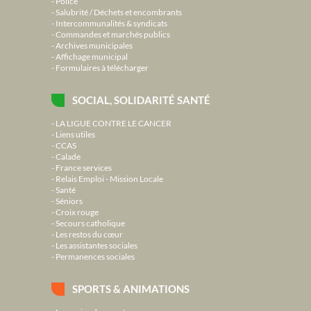
Police
Salubrité / Déchets et encombrants
Intercommunalités & syndicats
Commandes et marchés publics
Archives municipales
Affichage municipal
Formulaires à télécharger
SOCIAL, SOLIDARITÉ SANTÉ
LA LIGUE CONTRE LE CANCER
Liens utiles
CCAS
Calade
France services
Relais Emploi - Mission Locale
Santé
Séniors
Croix rouge
Secours catholique
Les restos du cœur
Les assistantes sociales
Permanences sociales
SPORTS & ANIMATIONS