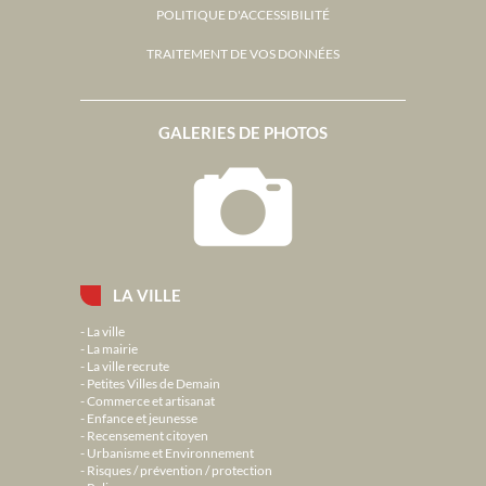
POLITIQUE D'ACCESSIBILITÉ
TRAITEMENT DE VOS DONNÉES
GALERIES DE PHOTOS
LA VILLE
La ville
La mairie
La ville recrute
Petites Villes de Demain
Commerce et artisanat
Enfance et jeunesse
Recensement citoyen
Urbanisme et Environnement
Risques / prévention / protection