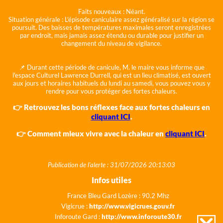
Faits nouveaux :
Néant.
Situation générale :
L'épisode caniculaire assez généralisé sur la région se
poursuit. Des baisses de températures maximales seront enregistrées
par endroit, mais jamais assez étendu ou durable pour justifier un
changement du niveau de vigilance.
📌 Durant cette période de canicule, M. le maire vous informe que
l'espace Culturel Lawrence Durrell, qui est un lieu climatisé, est ouvert
aux jours et horaires habituels du lundi au samedi, vous pouvez vous y
rendre pour vous protéger des fortes chaleurs.
👉 Retrouvez les bons réflexes face aux fortes chaleurs en
cliquant ICI
.
👉 Comment mieux vivre avec la chaleur en
cliquant ICI
.
Publication de l'alerte : 31/07/2026 20:13:03
Infos utiles
France Bleu Gard Lozère : 90.2 Mhz
Vigicrue :
http://www.vigicrues.gouv.fr
Inforoute Gard :
http://www.inforoute30.fr