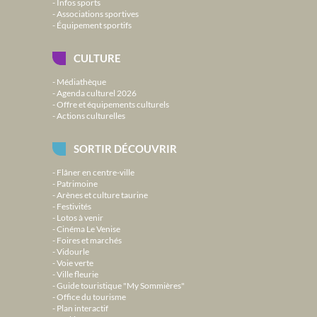
Infos sports
Associations sportives
Équipement sportifs
CULTURE
Médiathèque
Agenda culturel 2026
Offre et équipements culturels
Actions culturelles
SORTIR DÉCOUVRIR
Flâner en centre-ville
Patrimoine
Arènes et culture taurine
Festivités
Lotos à venir
Cinéma Le Venise
Foires et marchés
Vidourle
Voie verte
Ville fleurie
Guide touristique "My Sommières"
Office du tourisme
Plan interactif