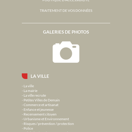
TRAITEMENT DE VOS DONNÉES
GALERIES DE PHOTOS
LA VILLE
La ville
La mairie
La ville recrute
Petites Villes de Demain
Commerce et artisanat
Enfance et jeunesse
Recensement citoyen
Urbanisme et Environnement
Risques / prévention / protection
Police