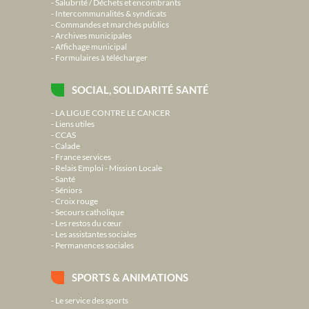
Salubrité / Déchets et encombrants
Intercommunalités & syndicats
Commandes et marchés publics
Archives municipales
Affichage municipal
Formulaires à télécharger
SOCIAL, SOLIDARITÉ SANTÉ
LA LIGUE CONTRE LE CANCER
Liens utiles
CCAS
Calade
France services
Relais Emploi - Mission Locale
Santé
Séniors
Croix rouge
Secours catholique
Les restos du cœur
Les assistantes sociales
Permanences sociales
SPORTS & ANIMATIONS
Le service des sports