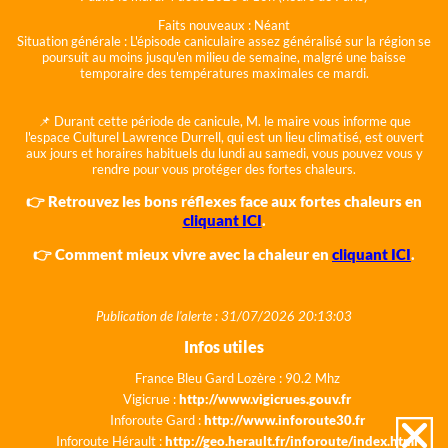
Faits nouveaux :
Néant
Situation générale :
L'épisode caniculaire assez généralisé sur la région se
poursuit au moins jusqu'en milieu de semaine, malgré une baisse
temporaire des températures maximales ce mardi.
📌 Durant cette période de canicule, M. le maire vous informe que
l'espace Culturel Lawrence Durrell, qui est un lieu climatisé, est ouvert
aux jours et horaires habituels du lundi au samedi, vous pouvez vous y
rendre pour vous protéger des fortes chaleurs.
👉 Retrouvez les bons réflexes face aux fortes chaleurs en
cliquant ICI
.
👉 Comment mieux vivre avec la chaleur en
cliquant ICI
.
Publication de l'alerte : 31/07/2026 20:13:03
Infos utiles
France Bleu Gard Lozère : 90.2 Mhz
Vigicrue :
http://www.vigicrues.gouv.fr
Inforoute Gard :
http://www.inforoute30.fr
Inforoute Hérault :
http://geo.herault.fr/inforoute/index.html