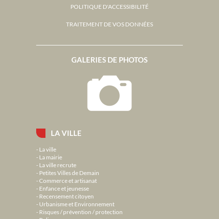
POLITIQUE D'ACCESSIBILITÉ
TRAITEMENT DE VOS DONNÉES
GALERIES DE PHOTOS
LA VILLE
La ville
La mairie
La ville recrute
Petites Villes de Demain
Commerce et artisanat
Enfance et jeunesse
Recensement citoyen
Urbanisme et Environnement
Risques / prévention / protection