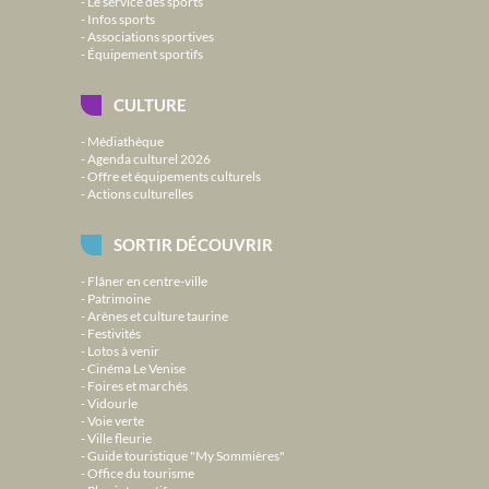
Le service des sports
Infos sports
Associations sportives
Équipement sportifs
CULTURE
Médiathèque
Agenda culturel 2026
Offre et équipements culturels
Actions culturelles
SORTIR DÉCOUVRIR
Flâner en centre-ville
Patrimoine
Arènes et culture taurine
Festivités
Lotos à venir
Cinéma Le Venise
Foires et marchés
Vidourle
Voie verte
Ville fleurie
Guide touristique "My Sommières"
Office du tourisme