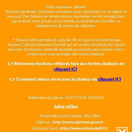
Faits nouveaux :
Néant.
Situation générale :
L'épisode caniculaire assez généralisé sur la région se
poursuit. Des baisses de températures maximales seront enregistrées
par endroit, mais jamais assez étendu ou durable pour justifier un
changement du niveau de vigilance.
📌 Durant cette période de canicule, M. le maire vous informe que
l'espace Culturel Lawrence Durrell, qui est un lieu climatisé, est ouvert
aux jours et horaires habituels du lundi au samedi, vous pouvez vous y
rendre pour vous protéger des fortes chaleurs.
👉 Retrouvez les bons réflexes face aux fortes chaleurs en
cliquant ICI
.
👉 Comment mieux vivre avec la chaleur en
cliquant ICI
.
Publication de l'alerte : 31/07/2026 20:13:03
Infos utiles
France Bleu Gard Lozère : 90.2 Mhz
Vigicrue :
http://www.vigicrues.gouv.fr
Inforoute Gard :
http://www.inforoute30.fr