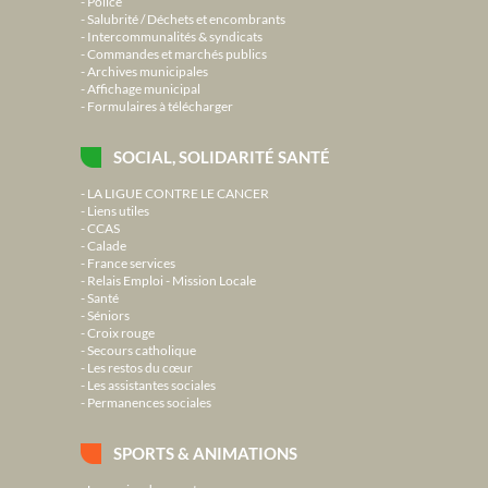
Police
Salubrité / Déchets et encombrants
Intercommunalités & syndicats
Commandes et marchés publics
Archives municipales
Affichage municipal
Formulaires à télécharger
SOCIAL, SOLIDARITÉ SANTÉ
LA LIGUE CONTRE LE CANCER
Liens utiles
CCAS
Calade
France services
Relais Emploi - Mission Locale
Santé
Séniors
Croix rouge
Secours catholique
Les restos du cœur
Les assistantes sociales
Permanences sociales
SPORTS & ANIMATIONS