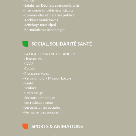
Police
Salubrité / Déchets et encombrants
Intercommunalités & syndicats
Commandes et marchés publics
Archives municipales
Affichage municipal
Formulaires à télécharger
SOCIAL, SOLIDARITÉ SANTÉ
LA LIGUE CONTRE LE CANCER
Liens utiles
CCAS
Calade
France services
Relais Emploi - Mission Locale
Santé
Séniors
Croix rouge
Secours catholique
Les restos du cœur
Les assistantes sociales
Permanences sociales
SPORTS & ANIMATIONS