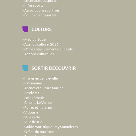
Le service des sports
Infos sports
Associations sportives
Équipement sportifs
CULTURE
Médiathèque
Agenda culturel 2026
Offre et équipements culturels
Actions culturelles
SORTIR DÉCOUVRIR
Flâner en centre-ville
Patrimoine
Arènes et culture taurine
Festivités
Lotos à venir
Cinéma Le Venise
Foires et marchés
Vidourle
Voie verte
Ville fleurie
Guide touristique "My Sommières"
Office du tourisme