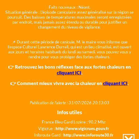
Faits nouveaux :
Néant.
Situation générale :
L'épisode caniculaire assez généralisé sur la région se
poursuit. Des baisses de températures maximales seront enregistrées
par endroit, mais jamais assez étendu ou durable pour justifier un
changement du niveau de vigilance.
📌 Durant cette période de canicule, M. le maire vous informe que
l'espace Culturel Lawrence Durrell, qui est un lieu climatisé, est ouvert
aux jours et horaires habituels du lundi au samedi, vous pouvez vous y
rendre pour vous protéger des fortes chaleurs.
👉 Retrouvez les bons réflexes face aux fortes chaleurs en
cliquant ICI
.
👉 Comment mieux vivre avec la chaleur en
cliquant ICI
.
Publication de l'alerte : 31/07/2026 20:13:03
Infos utiles
France Bleu Gard Lozère : 90.2 Mhz
Vigicrue :
http://www.vigicrues.gouv.fr
Inforoute Gard :
http://www.inforoute30.fr