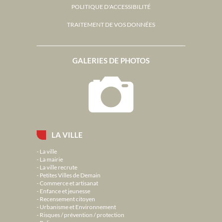
POLITIQUE D'ACCESSIBILITÉ
TRAITEMENT DE VOS DONNÉES
GALERIES DE PHOTOS
LA VILLE
La ville
La mairie
La ville recrute
Petites Villes de Demain
Commerce et artisanat
Enfance et jeunesse
Recensement citoyen
Urbanisme et Environnement
Risques / prévention / protection