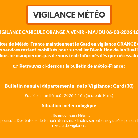
VIGILANCE MÉTÉO
VIGILANCE CANICULE ORANGE À VENIR - MAJ DU 06-08-2026 16
vices de Météo-France maintiennent le Gard en vigilance ORANGE c
 services restent mobilisés pour surveiller l'évolution de la situat
ous ne manquerons pas de vous tenir informés dès que nécessair
👉 Retrouvez ci-dessous le bulletin de météo-France :
Bulletin de suivi départemental de la Vigilance : Gard (30)
Publié le mardi 6 août 202
6 à 16h (heure de Paris)
Situation météorologique
Faits nouveaux :
Néant.
 se poursuit. Des baisses de températures maximales seront enregistrées par end
niveau de vigilance.