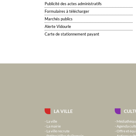
Publicité des actes administratifs
Formulaires à télécharger
Marchés publics
Alerte Vidourle
Carte de stationnement payant
LA VILLE
CULT
La ville
Médiathèqu
La mairie
Agenda cult
La ville recrute
Offre et équ
Petites Villes de Demain
Actions cult