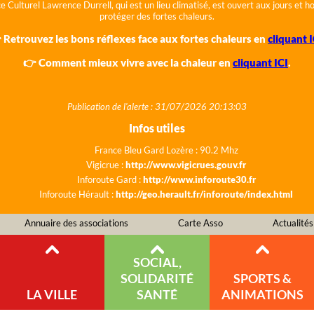
e Culturel Lawrence Durrell, qui est un lieu climatisé, est ouvert aux jours et 
protéger des fortes chaleurs.
 Retrouvez les bons réflexes face aux fortes chaleurs en
cliquant I
👉 Comment mieux vivre avec la chaleur en
cliquant ICI
.
Publication de l'alerte : 31/07/2026 20:13:03
Infos utiles
France Bleu Gard Lozère : 90.2 Mhz
Vigicrue :
http://www.vigicrues.gouv.fr
Inforoute Gard :
http://www.inforoute30.fr
Inforoute Hérault :
http://geo.herault.fr/inforoute/index.html
Annuaire des associations
Carte Asso
Actualités
SOCIAL,
SOLIDARITÉ
SPORTS &
LA VILLE
SANTÉ
ANIMATIONS