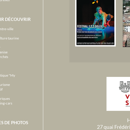
IR DÉCOUVRIR
ntre-ville
lture taurine
r
enise
archés
stique "My
ourisme
if
triques
ing-cars
H
ES DE PHOTOS
27 quai Frédé