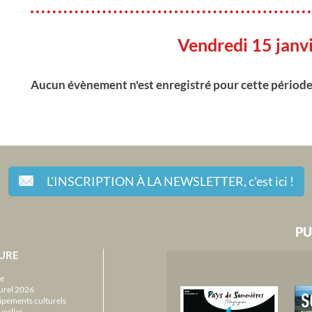
Vendredi 15 janv
Aucun évènement n'est enregistré pour cette périod
L'INSCRIPTION À LA NEWSLETTER,
c'est ici !
PU
URE
e
urel 2026
ipements culturels
urelles