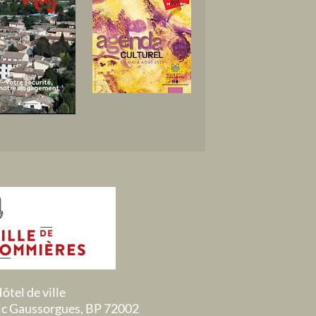
ôtel de ville
ric Gaussorgues, BP 72002