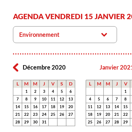
AGENDA VENDREDI 15 JANVIER 2
Environnement
Décembre 2020
Janvier 202
L
M
M
J
V
S
D
L
M
M
J
V
1
2
3
4
5
6
1
7
8
9
10
11
12
13
4
5
6
7
8
14
15
16
17
18
19
20
11
12
13
14
15
21
22
23
24
25
26
27
18
19
20
21
22
28
29
30
31
25
26
27
28
29