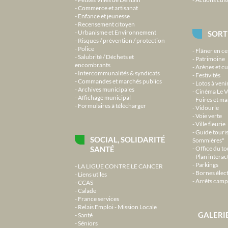
Commerce et artisanat
Enfance et jeunesse
Recensement citoyen
Urbanisme et Environnement
SORT
Risques / prévention / protection
Police
Flâner en ce
Salubrité / Déchets et
Patrimoine
encombrants
Arènes et cu
Intercommunalités & syndicats
Festivités
Commandes et marchés publics
Lotos à veni
Archives municipales
Cinéma Le V
Affichage municipal
Foires et m
Formulaires à télécharger
Vidourle
Voie verte
Ville fleurie
Guide touri
SOCIAL, SOLIDARITÉ
Sommières"
SANTÉ
Office du t
Plan interact
Parkings
LA LIGUE CONTRE LE CANCER
Bornes élec
Liens utiles
Arrêts camp
CCAS
Calade
France services
Relais Emploi - Mission Locale
GALERI
Santé
Séniors