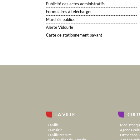
Publicité des actes administratifs
Formulaires à télécharger
Marchés publics
Alerte Vidourle
Carte de stationnement payant
LA VILLE
CULT
La ville
Médiathèqu
La mairie
Agenda cult
La ville recrute
Offre et équ
Petites Villes de Demain
Actions cult