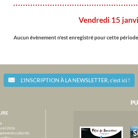
Vendredi 15 janv
Aucun évènement n'est enregistré pour cette périod
L'INSCRIPTION À LA NEWSLETTER,
c'est ici !
PU
URE
e
urel 2026
ipements culturels
urelles