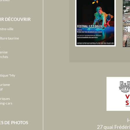
IR DÉCOUVRIR
ntre-ville
lture taurine
r
enise
archés
stique "My
ourisme
if
triques
ing-cars
H
ES DE PHOTOS
27 quai Frédé