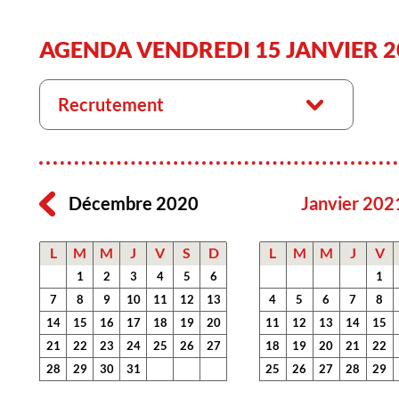
AGENDA VENDREDI 15 JANVIER 2
Recrutement
Décembre 2020
Janvier 202
L
M
M
J
V
S
D
L
M
M
J
V
1
2
3
4
5
6
1
7
8
9
10
11
12
13
4
5
6
7
8
14
15
16
17
18
19
20
11
12
13
14
15
21
22
23
24
25
26
27
18
19
20
21
22
28
29
30
31
25
26
27
28
29