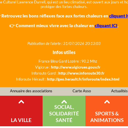
e Culturel Lawrence Durrell, qui est un lieu climatisé, est ouvert aux jours et 
protéger des fortes chaleurs.
 Retrouvez les bons réflexes face aux fortes chaleurs en
cliquant I
👉 Comment mieux vivre avec la chaleur en
cliquant ICI
.
Publication de l'alerte : 31/07/2026 20:13:03
Infos utiles
France Bleu Gard Lozère : 90.2 Mhz
Vigicrue :
http://www.vigicrues.gouv.fr
Inforoute Gard :
http://www.inforoute30.fr
Inforoute Hérault :
http://geo.herault.fr/inforoute/index.html
Annuaire des associations
Carte Asso
Actualités
SOCIAL,
SOLIDARITÉ
SPORTS &
LA VILLE
SANTÉ
ANIMATIONS