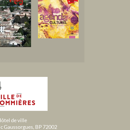
ôtel de ville
ric Gaussorgues, BP 72002