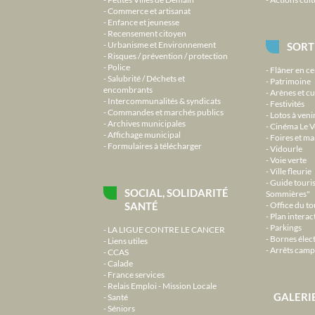
Commerce et artisanat
Enfance et jeunesse
Recensement citoyen
Urbanisme et Environnement
SORT
Risques / prévention / protection
Police
Flâner en ce
Salubrité / Déchets et
Patrimoine
encombrants
Arènes et cu
Intercommunalités & syndicats
Festivités
Commandes et marchés publics
Lotos à veni
Archives municipales
Cinéma Le V
Affichage municipal
Foires et m
Formulaires à télécharger
Vidourle
Voie verte
Ville fleurie
Guide touri
SOCIAL, SOLIDARITÉ
Sommières"
SANTÉ
Office du t
Plan interact
Parkings
LA LIGUE CONTRE LE CANCER
Bornes élec
Liens utiles
Arrêts camp
CCAS
Calade
France services
Relais Emploi - Mission Locale
GALERI
Santé
Séniors