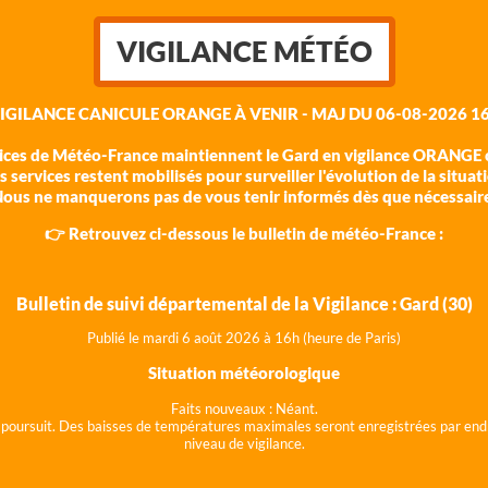
VIGILANCE MÉTÉO
VIGILANCE CANICULE ORANGE À VENIR - MAJ DU 06-08-2026 16
vices de Météo-France maintiennent le Gard en vigilance ORANGE c
 services restent mobilisés pour surveiller l'évolution de la situat
ous ne manquerons pas de vous tenir informés dès que nécessair
👉 Retrouvez ci-dessous le bulletin de météo-France :
Bulletin de suivi départemental de la Vigilance : Gard (30)
Publié le mardi 6 août 202
6 à 16h (heure de Paris)
Situation météorologique
Faits nouveaux :
Néant.
 se poursuit. Des baisses de températures maximales seront enregistrées par end
niveau de vigilance.