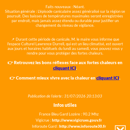
Faits nouveaux :
Néant.
Situation générale :
L'épisode caniculaire assez généralisé sur la région se
poursuit. Des baisses de températures maximales seront enregistrées
par endroit, mais jamais assez étendu ou durable pour justifier un
changement du niveau de vigilance.
📌 Durant cette période de canicule, M. le maire vous informe que
l'espace Culturel Lawrence Durrell, qui est un lieu climatisé, est ouvert
aux jours et horaires habituels du lundi au samedi, vous pouvez vous y
rendre pour vous protéger des fortes chaleurs.
👉 Retrouvez les bons réflexes face aux fortes chaleurs en
cliquant ICI
.
👉 Comment mieux vivre avec la chaleur en
cliquant ICI
.
Publication de l'alerte : 31/07/2026 20:13:03
Infos utiles
France Bleu Gard Lozère : 90.2 Mhz
Vigicrue :
http://www.vigicrues.gouv.fr
Inforoute Gard :
http://www.inforoute30.fr