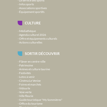
Le service des sports
Infos sports
Associations sportives
Équipement sportifs
CULTURE
Médiathèque
Agenda culturel 2026
Offre et équipements culturels
Actions culturelles
SORTIR DÉCOUVRIR
Flâner en centre-ville
Patrimoine
Arènes et culture taurine
Festivités
Lotos à venir
Cinéma Le Venise
Foires et marchés
Vidourle
Voie verte
Ville fleurie
Guide touristique "My Sommières"
Office du tourisme