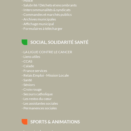
Police
Salubrité / Déchets et encombrants
Intercommunalités & syndicats
Commandes et marchés publics
Archives municipales
Affichage municipal
Formulaires à télécharger
SOCIAL, SOLIDARITÉ SANTÉ
LA LIGUE CONTRE LE CANCER
Liens utiles
CCAS
Calade
France services
Relais Emploi - Mission Locale
Santé
Séniors
Croix rouge
Secours catholique
Les restos du cœur
Les assistantes sociales
Permanences sociales
SPORTS & ANIMATIONS