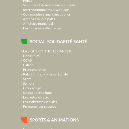
Police
Salubrité / Déchets et encombrants
Intercommunalités & syndicats
Commandes et marchés publics
Archives municipales
Affichage municipal
Formulaires à télécharger
SOCIAL, SOLIDARITÉ SANTÉ
LA LIGUE CONTRE LE CANCER
Liens utiles
CCAS
Calade
France services
Relais Emploi - Mission Locale
Santé
Séniors
Croix rouge
Secours catholique
Les restos du cœur
Les assistantes sociales
Permanences sociales
SPORTS & ANIMATIONS