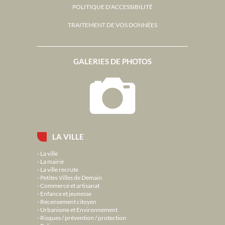
POLITIQUE D'ACCESSIBILITÉ
TRAITEMENT DE VOS DONNÉES
GALERIES DE PHOTOS
LA VILLE
La ville
La mairie
La ville recrute
Petites Villes de Demain
Commerce et artisanat
Enfance et jeunesse
Recensement citoyen
Urbanisme et Environnement
Risques / prévention / protection