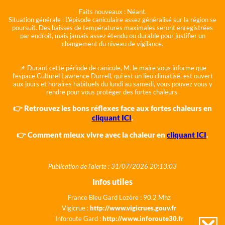
Faits nouveaux :
Néant.
Situation générale :
L'épisode caniculaire assez généralisé sur la région se
poursuit. Des baisses de températures maximales seront enregistrées
par endroit, mais jamais assez étendu ou durable pour justifier un
changement du niveau de vigilance.
📌 Durant cette période de canicule, M. le maire vous informe que
l'espace Culturel Lawrence Durrell, qui est un lieu climatisé, est ouvert
aux jours et horaires habituels du lundi au samedi, vous pouvez vous y
rendre pour vous protéger des fortes chaleurs.
👉 Retrouvez les bons réflexes face aux fortes chaleurs en
cliquant ICI
.
👉 Comment mieux vivre avec la chaleur en
cliquant ICI
.
Publication de l'alerte : 31/07/2026 20:13:03
Infos utiles
France Bleu Gard Lozère : 90.2 Mhz
Vigicrue :
http://www.vigicrues.gouv.fr
Inforoute Gard :
http://www.inforoute30.fr