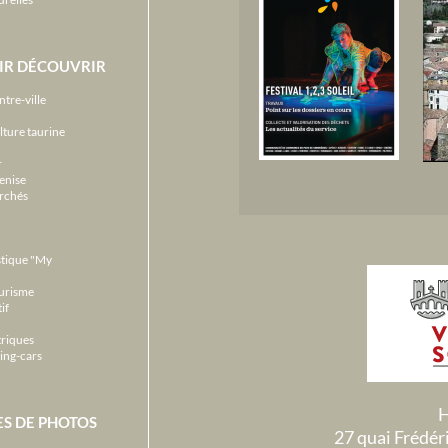
IR DÉCOUVRIR
ntre-ville
lture taurine
r
enise
archés
stique "My
ourisme
if
triques
ing-cars
H
ES DE PHOTOS
27 quai Frédé