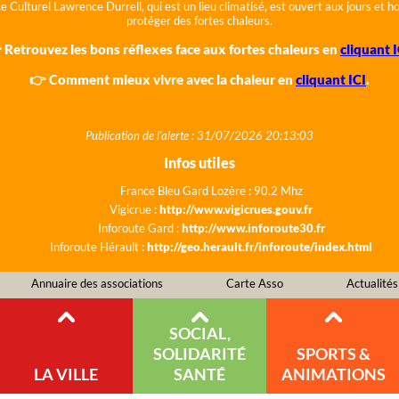
e Culturel Lawrence Durrell, qui est un lieu climatisé, est ouvert aux jours et 
protéger des fortes chaleurs.
 Retrouvez les bons réflexes face aux fortes chaleurs en
cliquant I
👉 Comment mieux vivre avec la chaleur en
cliquant ICI
.
Publication de l'alerte : 31/07/2026 20:13:03
Infos utiles
France Bleu Gard Lozère : 90.2 Mhz
Vigicrue :
http://www.vigicrues.gouv.fr
Inforoute Gard :
http://www.inforoute30.fr
Inforoute Hérault :
http://geo.herault.fr/inforoute/index.html
Annuaire des associations
Carte Asso
Actualités
SOCIAL,
SOLIDARITÉ
SPORTS &
LA VILLE
SANTÉ
ANIMATIONS