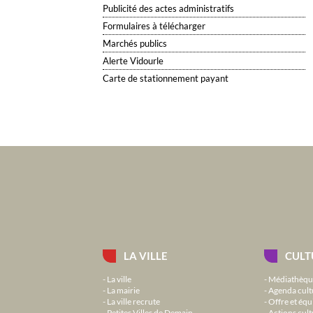
Publicité des actes administratifs
Formulaires à télécharger
Marchés publics
Alerte Vidourle
Carte de stationnement payant
LA VILLE
CULT
La ville
Médiathèqu
La mairie
Agenda cult
La ville recrute
Offre et équ
Petites Villes de Demain
Actions cult