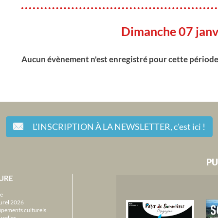
Dimanche 07 janv
Aucun évènement n'est enregistré pour cette périod
L'INSCRIPTION À LA NEWSLETTER,
c'est ici !
PU
URE
e
urel 2026
ipements culturels
urelles