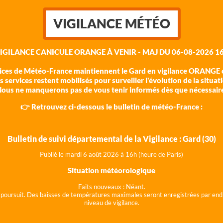
VIGILANCE MÉTÉO
VIGILANCE CANICULE ORANGE À VENIR - MAJ DU 06-08-2026 16
vices de Météo-France maintiennent le Gard en vigilance ORANGE c
 services restent mobilisés pour surveiller l'évolution de la situat
ous ne manquerons pas de vous tenir informés dès que nécessair
👉 Retrouvez ci-dessous le bulletin de météo-France :
Bulletin de suivi départemental de la Vigilance : Gard (30)
Publié le mardi 6 août 202
6 à 16h (heure de Paris)
Situation météorologique
Faits nouveaux :
Néant.
 se poursuit. Des baisses de températures maximales seront enregistrées par end
niveau de vigilance.