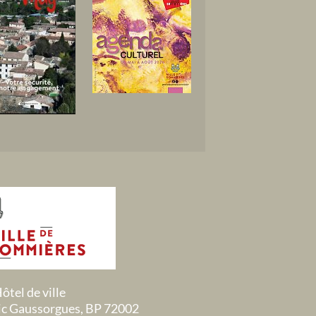
ôtel de ville
ric Gaussorgues, BP 72002