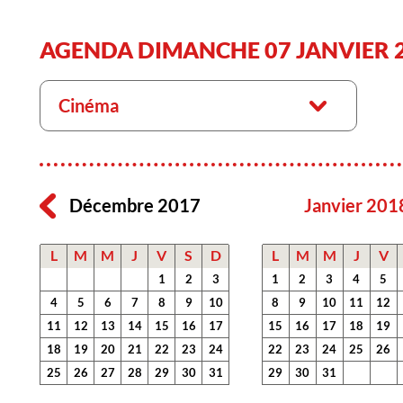
AGENDA DIMANCHE 07 JANVIER 
Cinéma
Décembre 2017
Janvier 201
L
M
M
J
V
S
D
L
M
M
J
V
1
2
3
1
2
3
4
5
4
5
6
7
8
9
10
8
9
10
11
12
11
12
13
14
15
16
17
15
16
17
18
19
18
19
20
21
22
23
24
22
23
24
25
26
25
26
27
28
29
30
31
29
30
31