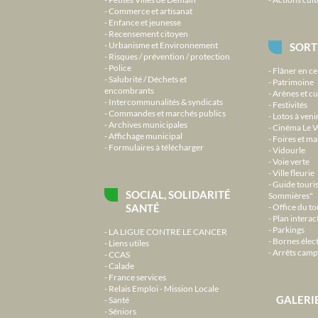
Commerce et artisanat
Enfance et jeunesse
Recensement citoyen
Urbanisme et Environnement
SORT
Risques / prévention / protection
Police
Flâner en ce
Salubrité / Déchets et
Patrimoine
encombrants
Arènes et cu
Intercommunalités & syndicats
Festivités
Commandes et marchés publics
Lotos à veni
Archives municipales
Cinéma Le V
Affichage municipal
Foires et m
Formulaires à télécharger
Vidourle
Voie verte
Ville fleurie
Guide touri
SOCIAL, SOLIDARITÉ
Sommières"
SANTÉ
Office du t
Plan interact
Parkings
LA LIGUE CONTRE LE CANCER
Bornes élec
Liens utiles
Arrêts camp
CCAS
Calade
France services
Relais Emploi - Mission Locale
GALERI
Santé
Séniors