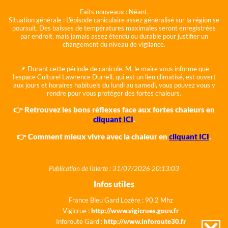
Faits nouveaux :
Néant.
Situation générale :
L'épisode caniculaire assez généralisé sur la région se
poursuit. Des baisses de températures maximales seront enregistrées
par endroit, mais jamais assez étendu ou durable pour justifier un
changement du niveau de vigilance.
📌 Durant cette période de canicule, M. le maire vous informe que
l'espace Culturel Lawrence Durrell, qui est un lieu climatisé, est ouvert
aux jours et horaires habituels du lundi au samedi, vous pouvez vous y
rendre pour vous protéger des fortes chaleurs.
👉 Retrouvez les bons réflexes face aux fortes chaleurs en
cliquant ICI
.
👉 Comment mieux vivre avec la chaleur en
cliquant ICI
.
Publication de l'alerte : 31/07/2026 20:13:03
Infos utiles
France Bleu Gard Lozère : 90.2 Mhz
Vigicrue :
http://www.vigicrues.gouv.fr
Inforoute Gard :
http://www.inforoute30.fr