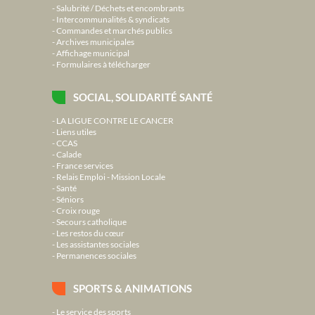
Salubrité / Déchets et encombrants
Intercommunalités & syndicats
Commandes et marchés publics
Archives municipales
Affichage municipal
Formulaires à télécharger
SOCIAL, SOLIDARITÉ SANTÉ
LA LIGUE CONTRE LE CANCER
Liens utiles
CCAS
Calade
France services
Relais Emploi - Mission Locale
Santé
Séniors
Croix rouge
Secours catholique
Les restos du cœur
Les assistantes sociales
Permanences sociales
SPORTS & ANIMATIONS
Le service des sports