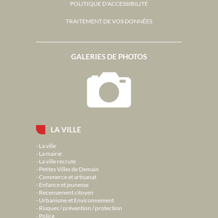
POLITIQUE D'ACCESSIBILITÉ
TRAITEMENT DE VOS DONNÉES
GALERIES DE PHOTOS
LA VILLE
La ville
La mairie
La ville recrute
Petites Villes de Demain
Commerce et artisanat
Enfance et jeunesse
Recensement citoyen
Urbanisme et Environnement
Risques / prévention / protection
Police