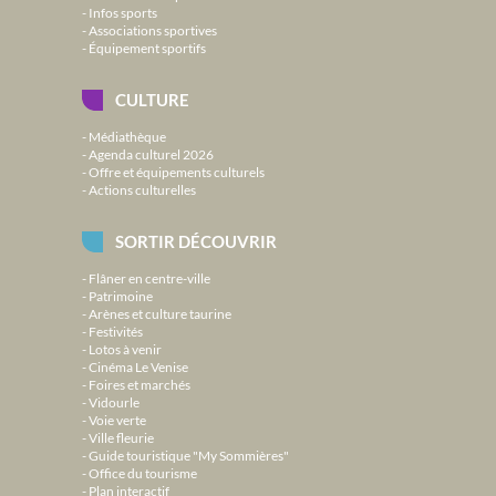
Infos sports
Associations sportives
Équipement sportifs
CULTURE
Médiathèque
Agenda culturel 2026
Offre et équipements culturels
Actions culturelles
SORTIR DÉCOUVRIR
Flâner en centre-ville
Patrimoine
Arènes et culture taurine
Festivités
Lotos à venir
Cinéma Le Venise
Foires et marchés
Vidourle
Voie verte
Ville fleurie
Guide touristique "My Sommières"
Office du tourisme
Plan interactif