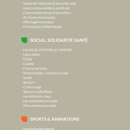
Salubrité / Déchets et encombrants
Intercommunalités & syndicats
Commandes et marchés publics
Archives municipales
Affichage municipal
Formulaires à télécharger
SOCIAL, SOLIDARITÉ SANTÉ
LA LIGUE CONTRE LE CANCER
Liens utiles
CCAS
Calade
France services
Relais Emploi - Mission Locale
Santé
Séniors
Croix rouge
Secours catholique
Les restos du cœur
Les assistantes sociales
Permanences sociales
SPORTS & ANIMATIONS
Le service des sports