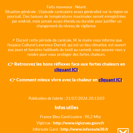
Faits nouveaux :
Néant.
Situation générale :
L'épisode caniculaire assez généralisé sur la région se
poursuit. Des baisses de températures maximales seront enregistrées
par endroit, mais jamais assez étendu ou durable pour justifier un
changement du niveau de vigilance.
📌 Durant cette période de canicule, M. le maire vous informe que
l'espace Culturel Lawrence Durrell, qui est un lieu climatisé, est ouvert
aux jours et horaires habituels du lundi au samedi, vous pouvez vous y
rendre pour vous protéger des fortes chaleurs.
👉 Retrouvez les bons réflexes face aux fortes chaleurs en
cliquant ICI
.
👉 Comment mieux vivre avec la chaleur en
cliquant ICI
.
Publication de l'alerte : 31/07/2026 20:13:03
Infos utiles
France Bleu Gard Lozère : 90.2 Mhz
Vigicrue :
http://www.vigicrues.gouv.fr
Inforoute Gard :
http://www.inforoute30.fr