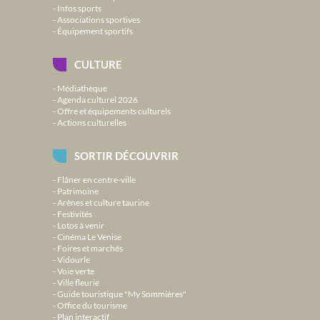
Infos sports
Associations sportives
Équipement sportifs
CULTURE
Médiathèque
Agenda culturel 2026
Offre et équipements culturels
Actions culturelles
SORTIR DÉCOUVRIR
Flâner en centre-ville
Patrimoine
Arènes et culture taurine
Festivités
Lotos à venir
Cinéma Le Venise
Foires et marchés
Vidourle
Voie verte
Ville fleurie
Guide touristique "My Sommières"
Office du tourisme
Plan interactif