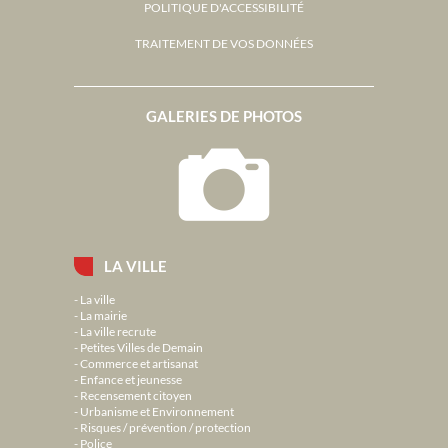
POLITIQUE D'ACCESSIBILITÉ
TRAITEMENT DE VOS DONNÉES
GALERIES DE PHOTOS
LA VILLE
La ville
La mairie
La ville recrute
Petites Villes de Demain
Commerce et artisanat
Enfance et jeunesse
Recensement citoyen
Urbanisme et Environnement
Risques / prévention / protection
Police