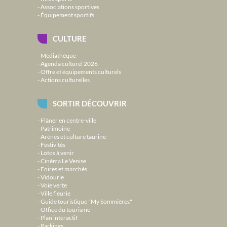
Associations sportives
Équipement sportifs
CULTURE
Médiathèque
Agenda culturel 2026
Offre et équipements culturels
Actions culturelles
SORTIR DÉCOUVRIR
Flâner en centre-ville
Patrimoine
Arènes et culture taurine
Festivités
Lotos à venir
Cinéma Le Venise
Foires et marchés
Vidourle
Voie verte
Ville fleurie
Guide touristique "My Sommières"
Office du tourisme
Plan interactif
Parkings