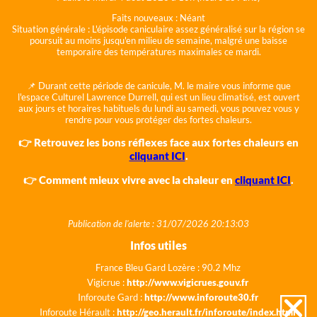
Faits nouveaux :
Néant
Situation générale :
L'épisode caniculaire assez généralisé sur la région se
poursuit au moins jusqu'en milieu de semaine, malgré une baisse
temporaire des températures maximales ce mardi.
📌 Durant cette période de canicule, M. le maire vous informe que
l'espace Culturel Lawrence Durrell, qui est un lieu climatisé, est ouvert
aux jours et horaires habituels du lundi au samedi, vous pouvez vous y
rendre pour vous protéger des fortes chaleurs.
👉 Retrouvez les bons réflexes face aux fortes chaleurs en
cliquant ICI
.
👉 Comment mieux vivre avec la chaleur en
cliquant ICI
.
Publication de l'alerte : 31/07/2026 20:13:03
Infos utiles
France Bleu Gard Lozère : 90.2 Mhz
Vigicrue :
http://www.vigicrues.gouv.fr
Inforoute Gard :
http://www.inforoute30.fr
Inforoute Hérault :
http://geo.herault.fr/inforoute/index.html