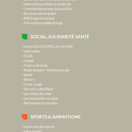
Intercommunalités & syndicats
Commandes et marchés publics
Archives municipales
Affichage municipal
Formulaires à télécharger
SOCIAL, SOLIDARITÉ SANTÉ
LA LIGUE CONTRE LE CANCER
Liens utiles
CCAS
Calade
France services
Relais Emploi - Mission Locale
Santé
Séniors
Croix rouge
Secours catholique
Les restos du cœur
Les assistantes sociales
Permanences sociales
SPORTS & ANIMATIONS
Le service des sports
Infos sports