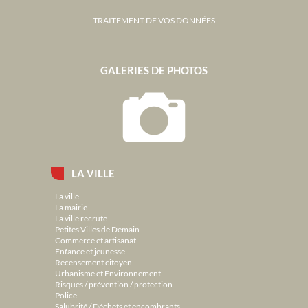
TRAITEMENT DE VOS DONNÉES
GALERIES DE PHOTOS
LA VILLE
La ville
La mairie
La ville recrute
Petites Villes de Demain
Commerce et artisanat
Enfance et jeunesse
Recensement citoyen
Urbanisme et Environnement
Risques / prévention / protection
Police
Salubrité / Déchets et encombrants