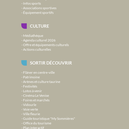
Infos sports
Associations sportives
Équipement sportifs
CULTURE
Médiathèque
Agenda culturel 2026
Offre et équipements culturels
Actions culturelles
SORTIR DÉCOUVRIR
Flâner en centre-ville
Patrimoine
Arènes et culture taurine
Festivités
Lotos à venir
Cinéma Le Venise
Foires et marchés
Vidourle
Voie verte
Ville fleurie
Guide touristique "My Sommières"
Office du tourisme
Plan interactif