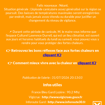
Faits nouveaux :
Néant.
Situation générale :
L'épisode caniculaire assez généralisé sur la région se
poursuit. Des baisses de températures maximales seront enregistrées
par endroit, mais jamais assez étendu ou durable pour justifier un
changement du niveau de vigilance.
📌 Durant cette période de canicule, M. le maire vous informe que
l'espace Culturel Lawrence Durrell, qui est un lieu climatisé, est ouvert
aux jours et horaires habituels du lundi au samedi, vous pouvez vous y
rendre pour vous protéger des fortes chaleurs.
👉 Retrouvez les bons réflexes face aux fortes chaleurs en
cliquant ICI
.
👉 Comment mieux vivre avec la chaleur en
cliquant ICI
.
Publication de l'alerte : 31/07/2026 20:13:03
Infos utiles
France Bleu Gard Lozère : 90.2 Mhz
Vigicrue :
http://www.vigicrues.gouv.fr
Inforoute Gard :
http://www.inforoute30.fr