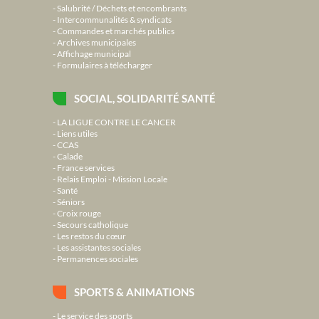
Salubrité / Déchets et encombrants
Intercommunalités & syndicats
Commandes et marchés publics
Archives municipales
Affichage municipal
Formulaires à télécharger
SOCIAL, SOLIDARITÉ SANTÉ
LA LIGUE CONTRE LE CANCER
Liens utiles
CCAS
Calade
France services
Relais Emploi - Mission Locale
Santé
Séniors
Croix rouge
Secours catholique
Les restos du cœur
Les assistantes sociales
Permanences sociales
SPORTS & ANIMATIONS
Le service des sports