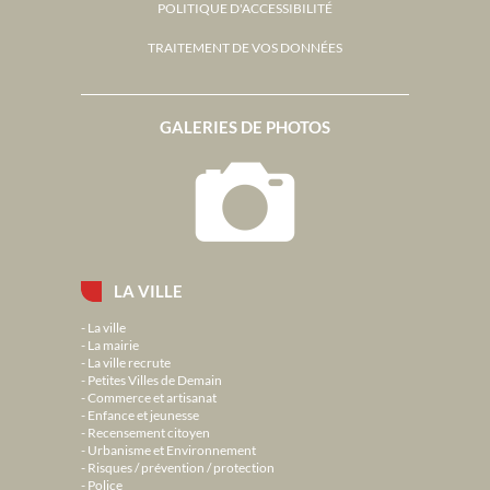
POLITIQUE D'ACCESSIBILITÉ
TRAITEMENT DE VOS DONNÉES
GALERIES DE PHOTOS
LA VILLE
La ville
La mairie
La ville recrute
Petites Villes de Demain
Commerce et artisanat
Enfance et jeunesse
Recensement citoyen
Urbanisme et Environnement
Risques / prévention / protection
Police