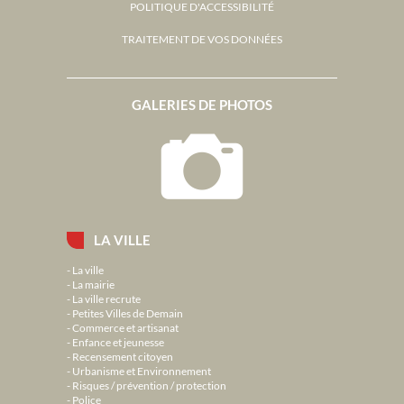
POLITIQUE D'ACCESSIBILITÉ
TRAITEMENT DE VOS DONNÉES
GALERIES DE PHOTOS
LA VILLE
La ville
La mairie
La ville recrute
Petites Villes de Demain
Commerce et artisanat
Enfance et jeunesse
Recensement citoyen
Urbanisme et Environnement
Risques / prévention / protection
Police