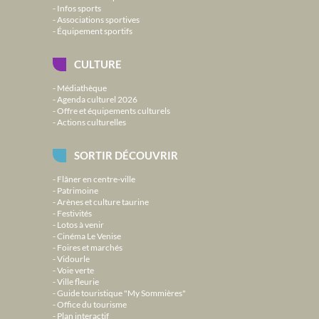
Infos sports
Associations sportives
Équipement sportifs
CULTURE
Médiathèque
Agenda culturel 2026
Offre et équipements culturels
Actions culturelles
SORTIR DÉCOUVRIR
Flâner en centre-ville
Patrimoine
Arènes et culture taurine
Festivités
Lotos à venir
Cinéma Le Venise
Foires et marchés
Vidourle
Voie verte
Ville fleurie
Guide touristique "My Sommières"
Office du tourisme
Plan interactif