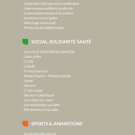
Salubrité / Déchets et encombrants
Intercommunalités & syndicats
Commandes et marchés publics
Archives municipales
Affichage municipal
Formulaires à télécharger
SOCIAL, SOLIDARITÉ SANTÉ
LA LIGUE CONTRE LE CANCER
Liens utiles
CCAS
Calade
France services
Relais Emploi - Mission Locale
Santé
Séniors
Croix rouge
Secours catholique
Les restos du cœur
Les assistantes sociales
Permanences sociales
SPORTS & ANIMATIONS
Le service des sports