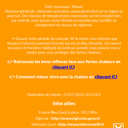
Faits nouveaux :
Néant.
Situation générale :
L'épisode caniculaire assez généralisé sur la région se
poursuit. Des baisses de températures maximales seront enregistrées
par endroit, mais jamais assez étendu ou durable pour justifier un
changement du niveau de vigilance.
📌 Durant cette période de canicule, M. le maire vous informe que
l'espace Culturel Lawrence Durrell, qui est un lieu climatisé, est ouvert
aux jours et horaires habituels du lundi au samedi, vous pouvez vous y
rendre pour vous protéger des fortes chaleurs.
👉 Retrouvez les bons réflexes face aux fortes chaleurs en
cliquant ICI
.
👉 Comment mieux vivre avec la chaleur en
cliquant ICI
.
Publication de l'alerte : 31/07/2026 20:13:03
Infos utiles
France Bleu Gard Lozère : 90.2 Mhz
Vigicrue :
http://www.vigicrues.gouv.fr
Inforoute Gard :
http://www.inforoute30.fr