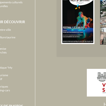
ipements culturels
urelles
IR DÉCOUVRIR
ntre-ville
lture taurine
r
enise
archés
stique "My
ourisme
if
triques
ing-cars
H
ES DE PHOTOS