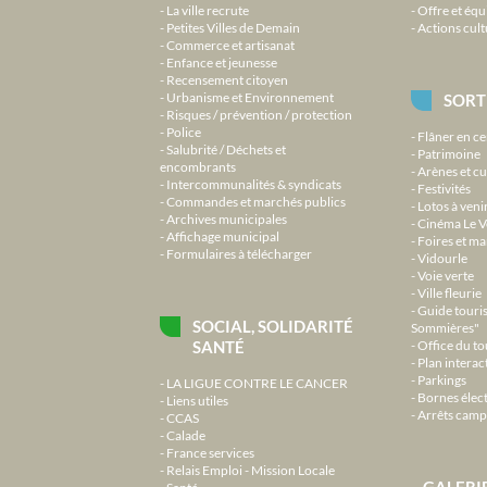
La ville recrute
Offre et équ
Petites Villes de Demain
Actions cult
Commerce et artisanat
Enfance et jeunesse
Recensement citoyen
Urbanisme et Environnement
SORT
Risques / prévention / protection
Police
Flâner en ce
Salubrité / Déchets et
Patrimoine
encombrants
Arènes et cu
Intercommunalités & syndicats
Festivités
Commandes et marchés publics
Lotos à veni
Archives municipales
Cinéma Le V
Affichage municipal
Foires et m
Formulaires à télécharger
Vidourle
Voie verte
Ville fleurie
Guide touri
SOCIAL, SOLIDARITÉ
Sommières"
SANTÉ
Office du t
Plan interact
Parkings
LA LIGUE CONTRE LE CANCER
Bornes élec
Liens utiles
Arrêts camp
CCAS
Calade
France services
Relais Emploi - Mission Locale
GALERI
Santé