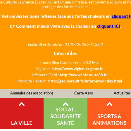
e Culturel Lawrence Durrell, qui est un lieu climatisé, est ouvert aux jours et 
protéger des fortes chaleurs.
 Retrouvez les bons réflexes face aux fortes chaleurs en
cliquant I
👉 Comment mieux vivre avec la chaleur en
cliquant ICI
.
Publication de l'alerte : 31/07/2026 20:13:03
Infos utiles
France Bleu Gard Lozère : 90.2 Mhz
Vigicrue :
http://www.vigicrues.gouv.fr
Inforoute Gard :
http://www.inforoute30.fr
Inforoute Hérault :
http://geo.herault.fr/inforoute/index.html
Annuaire des associations
Carte Asso
Actualités
SOCIAL,
SOLIDARITÉ
SPORTS &
LA VILLE
SANTÉ
ANIMATIONS