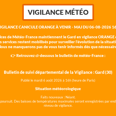
VIGILANCE MÉTÉO
VIGILANCE CANICULE ORANGE À VENIR - MAJ DU 06-08-2026 16
vices de Météo-France maintiennent le Gard en vigilance ORANGE c
 services restent mobilisés pour surveiller l'évolution de la situat
ous ne manquerons pas de vous tenir informés dès que nécessair
👉 Retrouvez ci-dessous le bulletin de météo-France :
Bulletin de suivi départemental de la Vigilance : Gard (30)
Publié le mardi 6 août 202
6 à 16h (heure de Paris)
Situation météorologique
Faits nouveaux :
Néant.
 se poursuit. Des baisses de températures maximales seront enregistrées par end
niveau de vigilance.