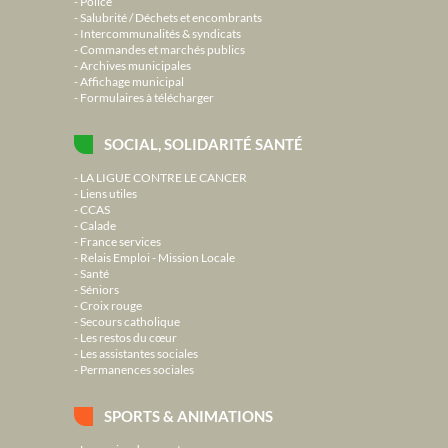
Police
Salubrité / Déchets et encombrants
Intercommunalités & syndicats
Commandes et marchés publics
Archives municipales
Affichage municipal
Formulaires à télécharger
SOCIAL, SOLIDARITÉ SANTÉ
LA LIGUE CONTRE LE CANCER
Liens utiles
CCAS
Calade
France services
Relais Emploi - Mission Locale
Santé
Séniors
Croix rouge
Secours catholique
Les restos du cœur
Les assistantes sociales
Permanences sociales
SPORTS & ANIMATIONS