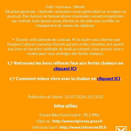
Faits nouveaux :
Néant.
Situation générale :
L'épisode caniculaire assez généralisé sur la région se
poursuit. Des baisses de températures maximales seront enregistrées
par endroit, mais jamais assez étendu ou durable pour justifier un
changement du niveau de vigilance.
📌 Durant cette période de canicule, M. le maire vous informe que
l'espace Culturel Lawrence Durrell, qui est un lieu climatisé, est ouvert
aux jours et horaires habituels du lundi au samedi, vous pouvez vous y
rendre pour vous protéger des fortes chaleurs.
👉 Retrouvez les bons réflexes face aux fortes chaleurs en
cliquant ICI
.
👉 Comment mieux vivre avec la chaleur en
cliquant ICI
.
Publication de l'alerte : 31/07/2026 20:13:03
Infos utiles
France Bleu Gard Lozère : 90.2 Mhz
Vigicrue :
http://www.vigicrues.gouv.fr
Inforoute Gard :
http://www.inforoute30.fr