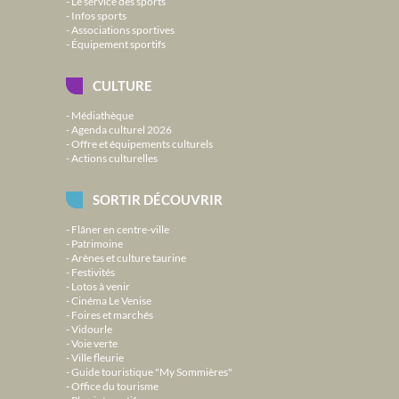
Le service des sports
Infos sports
Associations sportives
Équipement sportifs
CULTURE
Médiathèque
Agenda culturel 2026
Offre et équipements culturels
Actions culturelles
SORTIR DÉCOUVRIR
Flâner en centre-ville
Patrimoine
Arènes et culture taurine
Festivités
Lotos à venir
Cinéma Le Venise
Foires et marchés
Vidourle
Voie verte
Ville fleurie
Guide touristique "My Sommières"
Office du tourisme