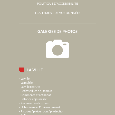
POLITIQUE D'ACCESSIBILITÉ
TRAITEMENT DE VOS DONNÉES
GALERIES DE PHOTOS
LA VILLE
La ville
La mairie
La ville recrute
Petites Villes de Demain
Commerce et artisanat
Enfance et jeunesse
Recensement citoyen
Urbanisme et Environnement
Risques / prévention / protection