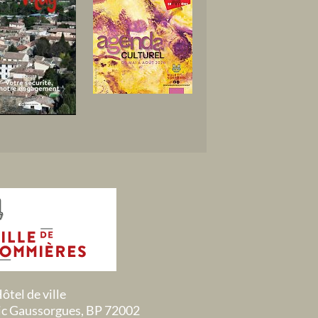
ôtel de ville
ric Gaussorgues, BP 72002