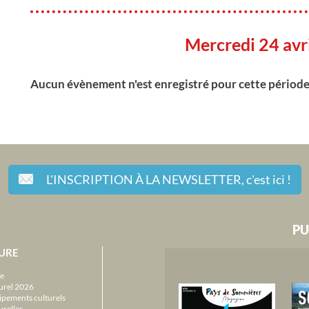
Mercredi 24 avr
Aucun évènement n'est enregistré pour cette périod
L'INSCRIPTION À LA NEWSLETTER,
c'est ici !
PU
URE
e
urel 2026
ipements culturels
urelles