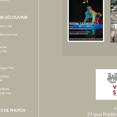
IR DÉCOUVRIR
ntre-ville
lture taurine
r
enise
archés
stique "My
ourisme
if
triques
ing-cars
H
ES DE PHOTOS
27 quai Frédé