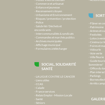
Commerce et artisanat
Enfance et jeunesse
Recensement citoyen
Urbanisme et Environnement
SORT
Risques / prévention / protection
Police
Flâner en ce
Salubrité / Déchets et
Patrimoine
encombrants
Arènes et cu
Intercommunalités & syndicats
Festivités
Commandes et marchés publics
Lotos à veni
Archives municipales
Cinéma Le V
Affichage municipal
Foires et m
Formulaires à télécharger
Vidourle
Voie verte
Ville fleurie
Guide touri
SOCIAL, SOLIDARITÉ
Sommières"
SANTÉ
Office du t
Plan interact
Parkings
LA LIGUE CONTRE LE CANCER
Bornes élec
Liens utiles
Arrêts camp
CCAS
Calade
France services
Relais Emploi - Mission Locale
GALERI
Santé
Séniors