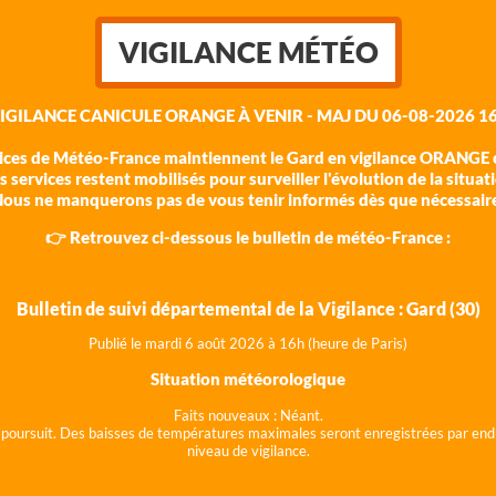
VIGILANCE MÉTÉO
VIGILANCE CANICULE ORANGE À VENIR - MAJ DU 06-08-2026 16
vices de Météo-France maintiennent le Gard en vigilance ORANGE c
 services restent mobilisés pour surveiller l'évolution de la situat
ous ne manquerons pas de vous tenir informés dès que nécessair
👉 Retrouvez ci-dessous le bulletin de météo-France :
Bulletin de suivi départemental de la Vigilance : Gard (30)
Publié le mardi 6 août 202
6 à 16h (heure de Paris)
Situation météorologique
Faits nouveaux :
Néant.
 se poursuit. Des baisses de températures maximales seront enregistrées par end
niveau de vigilance.