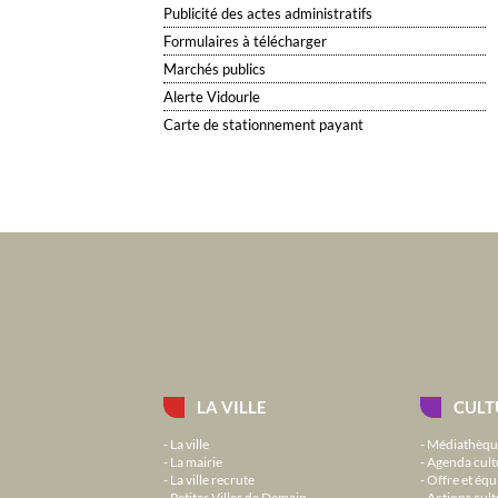
Publicité des actes administratifs
Formulaires à télécharger
Marchés publics
Alerte Vidourle
Carte de stationnement payant
LA VILLE
CULT
La ville
Médiathèqu
La mairie
Agenda cult
La ville recrute
Offre et équ
Petites Villes de Demain
Actions cult