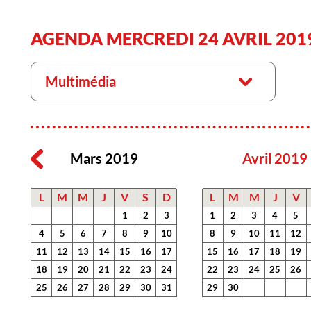
AGENDA MERCREDI 24 AVRIL 201
Multimédia
Mars 2019
Avril 2019
L
M
M
J
V
S
D
L
M
M
J
V
1
2
3
1
2
3
4
5
4
5
6
7
8
9
10
8
9
10
11
12
11
12
13
14
15
16
17
15
16
17
18
19
18
19
20
21
22
23
24
22
23
24
25
26
25
26
27
28
29
30
31
29
30