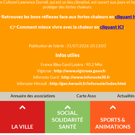
e Culturel Lawrence Durrell, qui est un lieu climatisé, est ouvert aux jours et 
protéger des fortes chaleurs.
 Retrouvez les bons réflexes face aux fortes chaleurs en
cliquant I
👉 Comment mieux vivre avec la chaleur en
cliquant ICI
.
Publication de l'alerte : 31/07/2026 20:13:03
Infos utiles
France Bleu Gard Lozère : 90.2 Mhz
Vigicrue :
http://www.vigicrues.gouv.fr
Inforoute Gard :
http://www.inforoute30.fr
Inforoute Hérault :
http://geo.herault.fr/inforoute/index.html
Annuaire des associations
Carte Asso
Actualités
SOCIAL,
SOLIDARITÉ
SPORTS &
LA VILLE
SANTÉ
ANIMATIONS