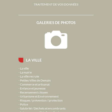
TRAITEMENT DE VOS DONNÉES
GALERIES DE PHOTOS
LA VILLE
La ville
La mairie
La ville recrute
Petites Villes de Demain
Commerce et artisanat
Enfance et jeunesse
Recensement citoyen
Urbanisme et Environnement
Risques / prévention / protection
Police
Salubrité / Déchets et encombrants