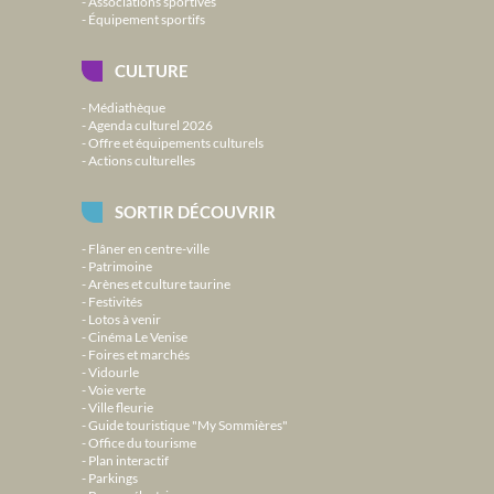
Associations sportives
Équipement sportifs
CULTURE
Médiathèque
Agenda culturel 2026
Offre et équipements culturels
Actions culturelles
SORTIR DÉCOUVRIR
Flâner en centre-ville
Patrimoine
Arènes et culture taurine
Festivités
Lotos à venir
Cinéma Le Venise
Foires et marchés
Vidourle
Voie verte
Ville fleurie
Guide touristique "My Sommières"
Office du tourisme
Plan interactif
Parkings