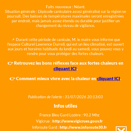
Faits nouveaux :
Néant.
Situation générale :
L'épisode caniculaire assez généralisé sur la région se
poursuit. Des baisses de températures maximales seront enregistrées
par endroit, mais jamais assez étendu ou durable pour justifier un
changement du niveau de vigilance.
📌 Durant cette période de canicule, M. le maire vous informe que
l'espace Culturel Lawrence Durrell, qui est un lieu climatisé, est ouvert
aux jours et horaires habituels du lundi au samedi, vous pouvez vous y
rendre pour vous protéger des fortes chaleurs.
👉 Retrouvez les bons réflexes face aux fortes chaleurs en
cliquant ICI
.
👉 Comment mieux vivre avec la chaleur en
cliquant ICI
.
Publication de l'alerte : 31/07/2026 20:13:03
Infos utiles
France Bleu Gard Lozère : 90.2 Mhz
Vigicrue :
http://www.vigicrues.gouv.fr
Inforoute Gard :
http://www.inforoute30.fr