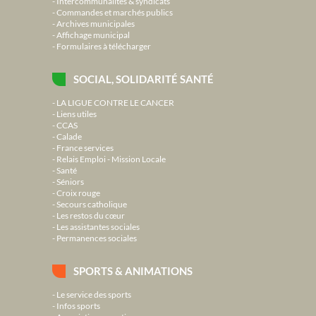
Intercommunalités & syndicats
Commandes et marchés publics
Archives municipales
Affichage municipal
Formulaires à télécharger
SOCIAL, SOLIDARITÉ SANTÉ
LA LIGUE CONTRE LE CANCER
Liens utiles
CCAS
Calade
France services
Relais Emploi - Mission Locale
Santé
Séniors
Croix rouge
Secours catholique
Les restos du cœur
Les assistantes sociales
Permanences sociales
SPORTS & ANIMATIONS
Le service des sports
Infos sports