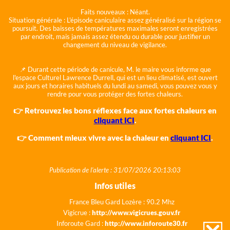
Faits nouveaux :
Néant.
Situation générale :
L'épisode caniculaire assez généralisé sur la région se
poursuit. Des baisses de températures maximales seront enregistrées
par endroit, mais jamais assez étendu ou durable pour justifier un
changement du niveau de vigilance.
📌 Durant cette période de canicule, M. le maire vous informe que
l'espace Culturel Lawrence Durrell, qui est un lieu climatisé, est ouvert
aux jours et horaires habituels du lundi au samedi, vous pouvez vous y
rendre pour vous protéger des fortes chaleurs.
👉 Retrouvez les bons réflexes face aux fortes chaleurs en
cliquant ICI
.
👉 Comment mieux vivre avec la chaleur en
cliquant ICI
.
Publication de l'alerte : 31/07/2026 20:13:03
Infos utiles
France Bleu Gard Lozère : 90.2 Mhz
Vigicrue :
http://www.vigicrues.gouv.fr
Inforoute Gard :
http://www.inforoute30.fr