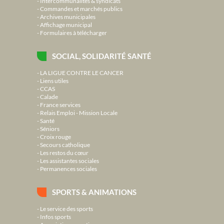
Intercommunalités & syndicats
Commandes et marchés publics
Archives municipales
Affichage municipal
Formulaires à télécharger
SOCIAL, SOLIDARITÉ SANTÉ
LA LIGUE CONTRE LE CANCER
Liens utiles
CCAS
Calade
France services
Relais Emploi - Mission Locale
Santé
Séniors
Croix rouge
Secours catholique
Les restos du cœur
Les assistantes sociales
Permanences sociales
SPORTS & ANIMATIONS
Le service des sports
Infos sports