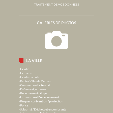
TRAITEMENT DE VOS DONNÉES
GALERIES DE PHOTOS
LA VILLE
La ville
La mairie
La ville recrute
Petites Villes de Demain
Commerce et artisanat
Enfance et jeunesse
Recensement citoyen
Urbanisme et Environnement
Risques / prévention / protection
Police
Salubrité / Déchets et encombrants