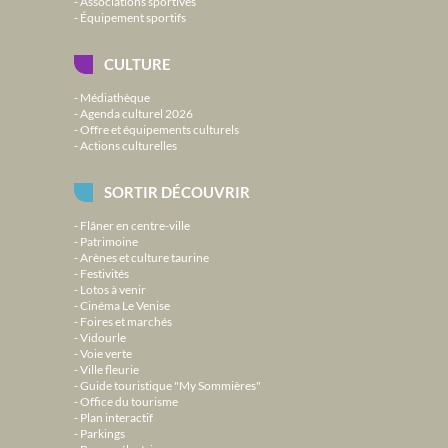
Associations sportives
Équipement sportifs
CULTURE
Médiathèque
Agenda culturel 2026
Offre et équipements culturels
Actions culturelles
SORTIR DÉCOUVRIR
Flâner en centre-ville
Patrimoine
Arènes et culture taurine
Festivités
Lotos à venir
Cinéma Le Venise
Foires et marchés
Vidourle
Voie verte
Ville fleurie
Guide touristique "My Sommières"
Office du tourisme
Plan interactif
Parkings