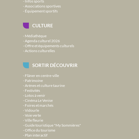
Infos sports
Associations sportives
Équipement sportifs
CULTURE
Médiathèque
Agenda culturel 2026
Offre et équipements culturels
Actions culturelles
SORTIR DÉCOUVRIR
Flâner en centre-ville
Patrimoine
Arènes et culture taurine
Festivités
Lotos à venir
Cinéma Le Venise
Foires et marchés
Vidourle
Voie verte
Ville fleurie
Guide touristique "My Sommières"
Office du tourisme
Plan interactif