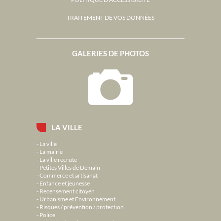
TRAITEMENT DE VOS DONNÉES
GALERIES DE PHOTOS
LA VILLE
La ville
La mairie
La ville recrute
Petites Villes de Demain
Commerce et artisanat
Enfance et jeunesse
Recensement citoyen
Urbanisme et Environnement
Risques / prévention / protection
Police